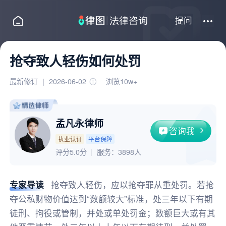
提问
抢夺致人轻伤如何处罚
最新修订
|
2026-06-02
浏览10w+
孟凡永律师
咨询我
执业认证
平台保障
评分5.0分
服务：
3898人
专家导读
抢夺致人轻伤，应以抢夺罪从重处罚。若抢
夺公私财物价值达到“数额较大”标准，处三年以下有期
徒刑、拘役或管制，并处或单处罚金；数额巨大或有其