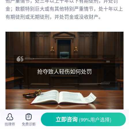
他严重情节，处三年以上十年以下有期徒刑，并处罚
金；数额特别巨大或有其他特别严重情节，处十年以上
有期徒刑或无期徒刑，并处罚金或没收财产。
抢夺致人轻伤如何处罚
立即咨询
(99%用户选择)
在街头或是一些人员密集的场所，有时会发
找律师
免费诊断