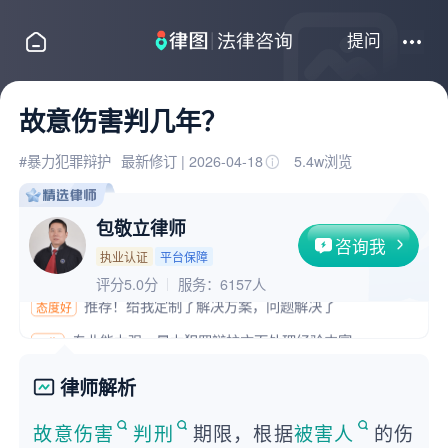
提问
处理暴力犯罪辩护方面的问题很专业
专业
推荐！给我定制了解决方案，问题解决了
态度好
故意伤害判几年？
专业能力强，暴力犯罪辩护方面处理经验丰富
可靠
经验足口碑好，擅长多领域法律问题解决了我的困扰
经验丰富
#暴力犯罪辩护
最新修订 | 2026-04-18
5.4w浏览
擅长代理暴力犯罪辩护及多种案件
回复很快
包敬立律师
很快就回复我了，处理问题很高效
形象专业
咨询我
执业认证
平台保障
处理暴力犯罪辩护方面的问题很专业
专业
评分5.0分
服务：
6157人
推荐！给我定制了解决方案，问题解决了
态度好
专业能力强，暴力犯罪辩护方面处理经验丰富
可靠
经验足口碑好，擅长多领域法律问题解决了我的困扰
经验丰富
律师解析
擅长代理暴力犯罪辩护及多种案件
回复很快
故意伤害
判刑
期限，根据
被害人
的伤
很快就回复我了，处理问题很高效
形象专业