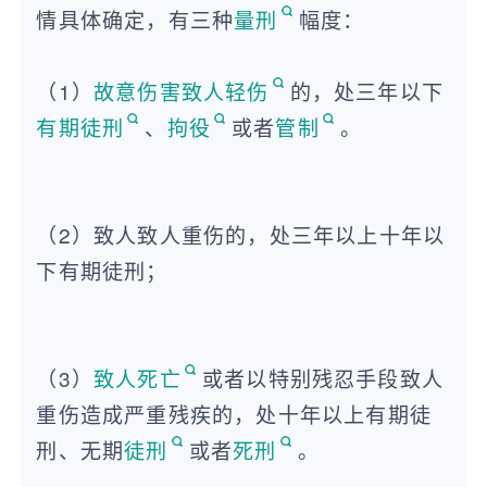
情具体确定，有三种
量刑
幅度：
处理暴力犯罪辩护方面的问题很专业
专业
推荐！给我定制了解决方案，问题解决了
态度好
（1）
故意伤害致人轻伤
的，处三年以下
专业能力强，暴力犯罪辩护方面处理经验丰富
可靠
有期徒刑
、
拘役
或者
管制
。
经验足口碑好，擅长多领域法律问题解决了我的困扰
经验丰富
擅长代理暴力犯罪辩护及多种案件
回复很快
很快就回复我了，处理问题很高效
形象专业
（2）致人致人重伤的，处三年以上十年以
下有期徒刑；
（3）
致人死亡
或者以特别残忍手段致人
重伤造成严重残疾的，处十年以上有期徒
刑、无期
徒刑
或者
死刑
。