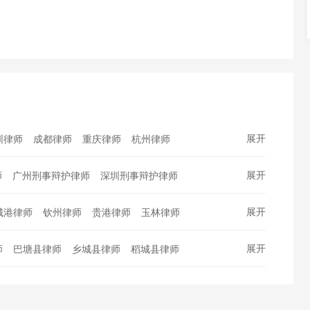
展开
圳律师
成都律师
重庆律师
杭州律师
州律师
南京律师
天津律师
长沙律师
展开
师
广州刑事辩护律师
深圳刑事辩护律师
肥律师
青岛律师
昆明律师
沈阳律师
师
杭州刑事辩护律师
西安刑事辩护律师
州律师
温州律师
大连律师
贵阳律师
展开
城港律师
钦州律师
贵港律师
玉林律师
师
郑州刑事辩护律师
南京刑事辩护律师
南昌律师
哈尔滨律师
靖律师
玉溪律师
昭通律师
楚雄律师
师
东莞刑事辩护律师
宁波刑事辩护律师
展开
师
巴塘县律师
乡城县律师
稻城县律师
双版纳律师
大理律师
保山律师
德宏律师
师
青岛刑事辩护律师
昆明刑事辩护律师
自治县律师
盐源县律师
德昌县律师
沧律师
拉萨律师
昌都律师
山南律师
师
无锡刑事辩护律师
厦门刑事辩护律师
师
普格县律师
布拖县律师
金阳县律师