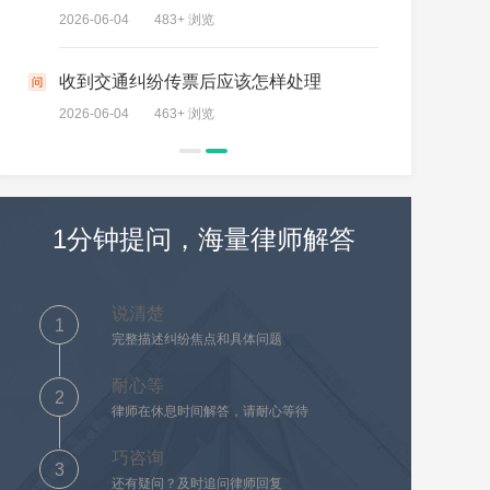
2026-06-04
483+ 浏览
2026-06-04
身亡后后事应该怎样处理
收到交通纠纷传票后应该怎样处理
民事诉讼
2026-06-04
463+ 浏览
2026-06-04
户怎么签
1分钟提问，海量律师解答
死亡时该采取什么方式处理
说清楚
1
完整描述纠纷焦点和具体问题
耐心等
2
律师在休息时间解答，请耐心等待
巧咨询
3
还有疑问？及时追问律师回复