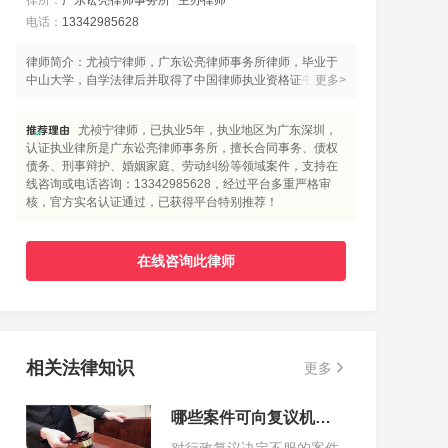
律所：
广东讼亮律师事务所
主办律师
电话：
13342985628
律师简介：尤祯宁律师，广东讼亮律师事务所律师，毕业于
中山大学，自学法律后并取得了中国律师执业资格证书，在
更多>
法律领域拥有多年实践经验。已承办近刑事、民事案件数百
件，如张某某盗窃罪、欧某某故意伤害案( 申请刑事立案)、
尤祯宁律师，已执业5年，执业地区为广东深圳，
王某某非法经营案(辩护效果 : 取保候审 )、梁某强奸案(辩护
认证执业律所是广东讼亮律师事务所，擅长合同事务、债权
效果 : 再审听证 )、牟某某销售假冒伪劣商品案( 辩护效果: 取
债务、刑事辩护、婚姻家庭、劳动纠纷等领域案件，支持在
保候审)尤律师从业多年对法律问题的理解全面、务实、透
线咨询或电话咨询：13342985628，经过平台多重严格审
彻，能够从实际法律效果出发，运用灵活的法律和非法律手
核，官方实名认证通过，已获得平台特别推荐！
段实现当事人合法利益。“细微之处现风范，毫厘之处定乾
坤”是尤律师一直秉承的办案原则，尤律师为人谦和勤勉尽
责，其清晰的办案思路和认真的办案态度获得当事人的一致
好评。主要执业领域:婚姻家事、刑事辩护、经济纠纷、劳动
在线咨询此律师
工伤等。 律师团队专长于企业常年顾问、合同纠纷、房产纠
纷、债权债务纠纷婚姻继承、重大刑事案件、再审申诉案件
办理。团队成员均毕业于国内外知名法学院校，具有丰富的
案件办理经验。针对每一类型案件均有专业方向律师主办负
责，团队内部具有明确分工合作。尤祯宁律师团队为每一位
相关法律知识
更多
常年法律顾问委托人提供法律培训、顾问合作，协助处理公
司合作纠纷，诉讼，协助制定相关的内部政策和流程，对公
司员工进行法律及政策的培训。 给公司控制法律风险，拟
哪些案件可向复议机关所在地法院起诉
制、修改、审核各类合同，对涉诉案件立案跟踪，办理公司
业务相关房产抵押，股权质押等担保事项，团队个人业务板