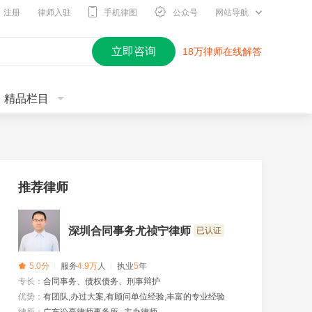
注册
律师入驻
手机律图
公众号
网站导航
立即咨询
18万律师在线解答
精品栏目
推荐律师
深圳合同事务尤祯宁律师
已认证
5.0分
服务
4.9万
人
执业
5
年
专长：
合同事务、债权债务、刑事辩护
优势：
有团队,办过大案,有顾问单位经验,丰富的专业经验