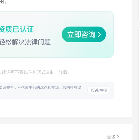
的。
驳回还能上诉吗
览
2026-06-04
325+ 浏览
未经许可不得以任何形式复制、转载。
能不能提出申诉
你好 我这边一
知识整合，不代表平台的观点和立场。若内容有误
投诉/举报
览
2026-06-04
458+ 浏览
用什么方式应诉
第三人撤销之诉驳回后该如何上诉
览
2026-06-04
302+ 浏览
在财产转移后多久
开完庭之后是否还能办理撤诉
更多