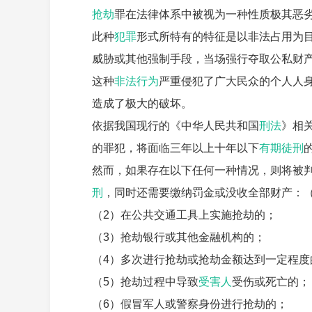
抢劫
罪在法律体系中被视为一种性质极其恶
此种
犯罪
形式所特有的特征是以非法占用为
威胁或其他强制手段，当场强行夺取公私财
这种
非法行为
严重侵犯了广大民众的个人人
造成了极大的破坏。
依据我国现行的《中华人民共和国
刑法
》相
的罪犯，将面临三年以上十年以下
有期徒刑
然而，如果存在以下任何一种情况，则将被
刑
，同时还需要缴纳罚金或没收全部财产：（
（2）在公共交通工具上实施抢劫的；
（3）抢劫银行或其他金融机构的；
（4）多次进行抢劫或抢劫金额达到一定程度
（5）抢劫过程中导致
受害人
受伤或死亡的；
（6）假冒军人或警察身份进行抢劫的；