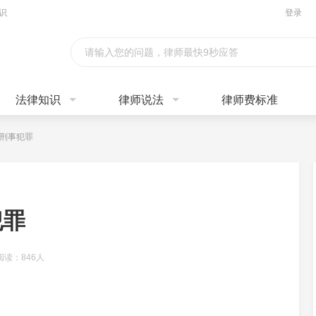
识
登录
请输入您的问题，律师最快9秒应答
法律知识
律师说法
律师费标准
刑事犯罪
犯罪
阅读：846人