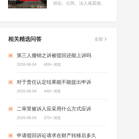
诉讼。公民、法人或其他组
原行为且减轻损害，原机关
织向行政复议机关申请行政
和复议机关依各自过错承担
复议，复议机关已受理的，
相应赔偿责任。
在法定复议期限内不得向法
院提起行政诉讼；若公民、
法人或其他组织已向法院提
相关精选问答
全部
起行政诉讼且法院已受理，
则不得申请行政复议。
失踪人怎样向法院申请，想了解失踪人口宣告的法律程序是怎样的？
第三人撤销之诉被驳回还能上诉吗
2026-06-04
409+ 浏览
2026-06-04
审已结案了 法院这边不退诉讼费 因为对方要上诉 说这边到时候由二审法院这边退还 麻烦问一下是这样的吗
对于责任认定结果能不能提出申诉
2026-06-04
449+ 浏览
2026-06-04
二审里被诉人应采用什么方式应诉
第三人撤
2026-06-04
375+ 浏览
2026-06-04
申请驳回诉讼请求在财产转移后多久
开完庭之