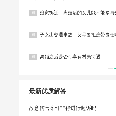
2026-06-04
483+ 浏
娘家拆迁，离婚后的女儿能不能参与
阅读：936次
收到交通纠纷传票
2026-06-04
463+ 浏
子女出交通事故，父母要担连带责任
阅读：858次
离婚之后是否可享有村民待遇
阅读：1079次
最新优质解答
故意伤害案件非得进行起诉吗