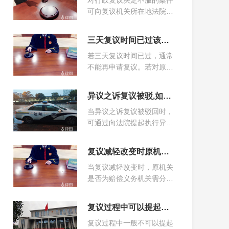
对行政复议决定不服的案件
块办理大量宅基地纠纷、深圳公租房承租房争议、全国各地
可向复议机关所在地法院起
征地拆迁案件、债权债务纠纷、涉及房产的疑难案件;对于重
诉。具体包括经复议的案
大疑难案件，每周采取团队会议研讨制度，确保每个复杂案
件均存在多次分析意见。以下为部分民事典型案件: 1、 宋某
件，复议机关改变原行政行
三天复议时间已过该怎么去处理
某离婚纠纷（深圳本地居民，涉及资产3千万） 2、 彭某某兄
为的，以及复议机关不作
妹被申请强制执行案件（结果：终结强制执行） 3、 李某某
若三天复议时间已过，通常
为，当事人对复议机关不作
劳动合同纠纷（大学毕业培训7天，未签订劳动合同被辞退，
不能再申请复议。若对原决
为不服而起诉的这两类情
获赔2万元） 4、 方某某农村土地纠纷（结果，获赔200多
定仍有异议，可考虑通过行
况，当事人都能向复议机关
万）
政诉讼途径解决，向有管辖
所在地法院提起诉讼。
异议之诉复议被驳,如何维权
权的法院提起行政诉讼，由
当异议之诉复议被驳回时，
法院对行政行为的合法性进
可通过向法院提起执行异议
行审查并作出判决。
之诉维权，需在规定期限内
提交书面申请并阐明理由和
复议减轻改变时原机关是否为赔偿义务机关
证据。若对执行异议之诉判
当复议减轻改变时，原机关
决仍不服，还能按审判监督
是否为赔偿义务机关需分情
程序申请再审，以保障自身
况。若复议决定减轻损害，
合法权益。
原机关对其造成的损害部分
复议过程中可以提起诉讼吗
负责赔偿，是该部分的赔偿
复议过程中一般不可以提起
义务机关；若复议决定改变