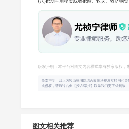
(八)抢劫军用物资或者抢险、救灾、救济物资
第三人撤销之诉被
2026-06-04
409+ 浏
版权声明：本平台对图文内容模式享有独家版权，
对于责任认定结果
免责声明：以上内容由律图网结合政策法规及互联网相关
2026-06-04
449+ 浏
或侵权，请通过右侧【投诉/举报】联系我们更正或删除。
二审里被诉人应采
2026-06-04
375+ 浏
图文相关推荐
申请驳回诉讼请求