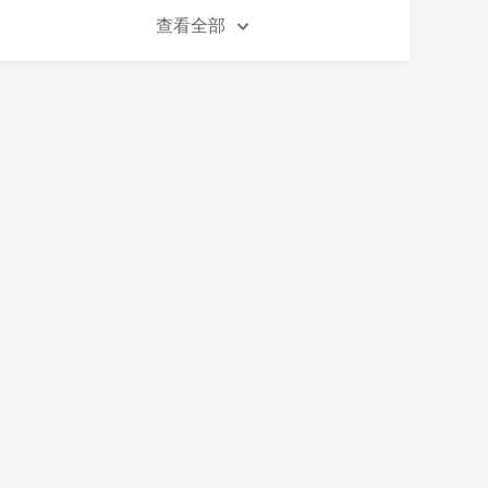
巨额工程纠纷怎么办
查看全部
干工程要不回来钱怎么解决
开工前一定要交农民工保证金吗
工程保证金退还的规定有哪些
工期顺延之后履约保证金该如何计算