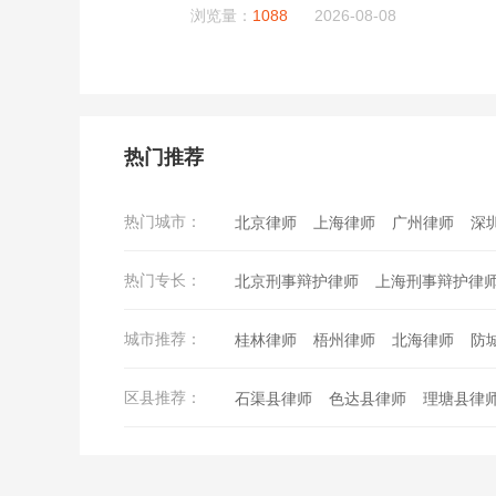
浏览量：
1088
2026-08-08
热门推荐
热门城市：
北京律师
上海律师
广州律师
深
西安律师
武汉律师
苏州律师
郑
热门专长：
北京刑事辩护律师
上海刑事辩护律
东莞律师
宁波律师
佛山律师
合
成都刑事辩护律师
重庆刑事辩护律
济南律师
无锡律师
厦门律师
福
城市推荐：
桂林律师
梧州律师
北海律师
防
武汉刑事辩护律师
苏州刑事辩护律
南宁律师
石家庄律师
太原律师
贺州律师
百色律师
河池律师
曲
天津刑事辩护律师
长沙刑事辩护律
区县推荐：
石渠县律师
色达县律师
理塘县律
红河律师
文山律师
普洱律师
西
佛山刑事辩护律师
合肥刑事辩护律
得荣县律师
西昌市律师
木里藏族
丽江律师
怒江律师
迪庆律师
临
沈阳刑事辩护律师
济南刑事辩护律
会理县律师
会东县律师
宁南县律
日喀则律师
那曲律师