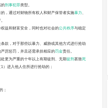
劣的
刑事犯罪
类型。
目的，通过对财物所有权人和财产保管者实施
暴力
、
产。
身权益和财富安全，同时也对社会的
公共秩序
与稳定
关条款，对于那些以暴力、威胁或其他方式进行抢劫
的严厉惩罚，并且还需承担相应的
罚金
责任。
判处更为严重的十年以上有期徒刑、无期
徒刑
甚致
死
1）进入他人住所进行抢劫的；
的；