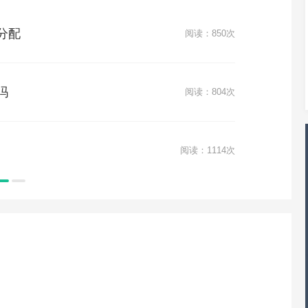
览
2026-06-04
497+ 浏览
分配
人溺水
阅读：850次
后应该怎样处理
民事诉讼在开庭前需不需要缴纳费用
览
2026-06-04
433+ 浏览
吗
离婚签
阅读：804次
未成年
阅读：1114次