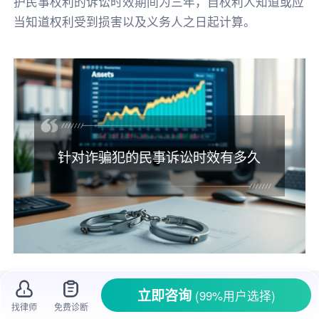
护民事权利的诉讼时效期间为三年，自权利人知道或应
当知道权利受到损害以及义务人之日起计算。
针对诈骗犯的民事诉讼时效有多久
在生活里，诈骗事件屡见不鲜，不少人都不
立即咨询
(99%用户选择)
幸成为了
诈骗犯
的受害者。这些受害者不仅遭受
找律师
免费诊断