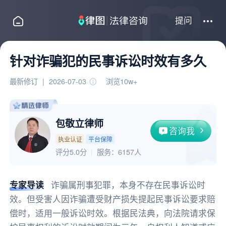
提问
针对诈骗犯的民事诉讼时效有多久
最新修订
|
2026-07-03
浏览10w+
包敬立律师
咨询我
执业认证
平台保障
评分5.0分
服务：
6157人
专家导读
诈骗属刑事犯罪，本身不存在民事诉讼时
效。但受害人因诈骗遭受财产损失提起民事诉讼要求赔
偿时，适用一般诉讼时效。根据民法典，向法院请求保