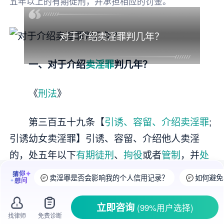
五年以上的有期徒刑，并承担相应的罚金。
对于介绍卖淫罪判几年？
一、对于介绍
卖淫罪
判几年？
《
刑法
》
第三百五十九条【
引诱、容留、介绍卖淫罪
;
引诱幼女卖淫罪】引诱、容留、介绍他人卖淫
的，处五年以下
有期徒刑
、
拘役
或者
管制
，并
处
罚
金;
情节严重
的，处五年以上有期徒刑，并处
罚
卖淫罪是否会影响我的个人信用记录？
如何避免
金
。引诱不满十四周岁的幼女卖淫的，处五年以
上有期徒刑，并处罚金。
立即咨询
(99%用户选择)
找律师
免费诊断