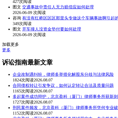
427次阅读
图文
交通事故中责任人无力赔偿应如何处理
2026-06-09
次阅读
咨询
有没有红桥区区区那里头专做这个车辆事故啊引起的这
349次阅读
图文
开车撞人没资金垫付要如何处理
2026-06-09
次阅读
加载更多
更多
诉讼指南最新文章
企业改制遇纠纷，律师多举措化解股东分歧与法律风险
1824次阅读
2026.08.07
合同债权转让引发争议，如何认定转让合法及质量问题
1165次阅读
2026.08.07
多起案件成功辩护，北京盈科（厦门）律师事务所获新则
1727次阅读
2026.08.07
刑民案件频发，北京盈科（厦门）律师事务所凭何专业破
1152次阅读
2026.08.07