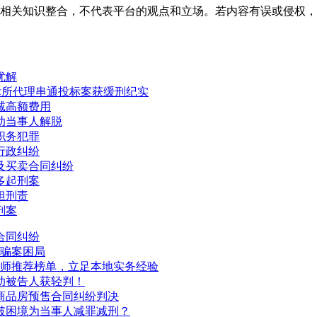
相关知识整合，不代表平台的观点和立场。若内容有误或侵权，
优解
律所代理串通投标案获缓刑纪实
减高额费用
助当事人解脱
职务犯罪
行政纠纷
及买卖合同纠纷
多起刑案
担刑责
刑案
合同纠纷
诈骗案困局
域律师推荐榜单，立足本地实务经验
助被告人获轻判！
商品房预售合同纠纷判决
破困境为当事人减罪减刑？