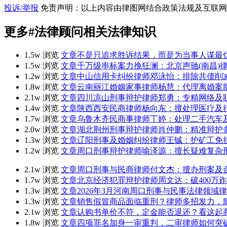
投诉/举报
免责声明：以上内容由律图网结合政策法规及互联网
更多
#法律顾问
相关法律知识
1.5w 浏览
文章
不是只追求胜诉结果，而是为当事人谋最
1.5w 浏览
文章
千万级串标案力挽狂澜：北京声驰(南昌)
1.2w 浏览
文章
中山信用卡纠纷律师邓泳怡：排除共债削
1.8w 浏览
文章
云南丽江婚姻家事律师杨慧：代理离婚案
2.1w 浏览
文章
四川凉山刑事辩护律师郑勇：专精网络及
1.4w 浏览
文章
陕西西安民商律师杨向东：擅处理医疗及
1.7w 浏览
文章
乌鲁木齐民商事律师丁婷：处理二手汽车
2.0w 浏览
文章
湖北荆州刑事辩护律师肖仲鹏：精准辩护
1.3w 浏览
文章
辽阳刑事及婚姻纠纷律师王铖：护矿工免
1.2w 浏览
文章
周口刑事辩护律师喻泽源：擅长疑难复杂
2.1w 浏览
文章
周口刑事与民商律师付文杰：擅办刑案及
1.7w 浏览
文章
北京经济犯罪辩护律师周文达：破400万
1.3w 浏览
文章
2026年3月河南周口刑事与民事法律领
1.3w 浏览
文章
销售假冒商品面临重刑？律师多招发力，
2.1w 浏览
文章
认购书单价不符，定金能否退还？看这起
1.8w 浏览
文章
四项罪名加身一审重判，二审律师如何突