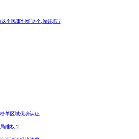
个民事纠纷这个,你好,哎?
榜单区域优势认证
局维权？