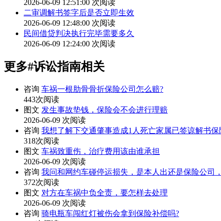
2026-06-09 12:51:00
次阅读
二审调解书签字后是否立即生效
2026-06-09 12:48:00
次阅读
民间借贷判决执行完毕需要多久
2026-06-09 12:24:00
次阅读
更多
#诉讼指南
相关
咨询
车祸一根肋骨骨折保险公司怎么赔?
443次阅读
图文
发生事故垫钱，保险会不会进行理赔
2026-06-09
次阅读
咨询
我想了解下交通肇事造成1人死亡家属已签谅解书保
318次阅读
图文
车祸致重伤，治疗费用该由谁承担
2026-06-09
次阅读
咨询
我问和网约车碰停运损失，是本人出还是保险公司，
372次阅读
图文
对方在车祸中负全责，要怎样去处理
2026-06-09
次阅读
咨询
骑电瓶车闯红灯被伤会拿到保险补偿吗?