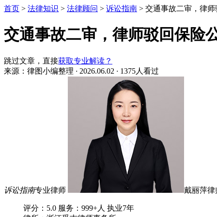
首页
>
法律知识
>
法律顾问
>
诉讼指南
>
交通事故二审，律师
交通事故二审，律师驳回保险
跳过文章，直接
获取专业解读？
来源：律图小编整理
·
2026.06.02
·
1375人看过
诉讼指南
专业律师
戴丽萍律
评分：5.0
服务：999+人
执业7年