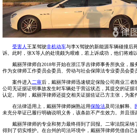
受害人
王某驾驶
非机动车
与李X驾驶的新能源车辆碰撞后
诉。此时，张X等人的处境颇为艰难，若上诉成功，他们将难
戴丽萍律师自2018年开始在浙江孚吉律师事务所执业，
作为女律师工作委员会委员、劳动与社会保障法专业委员会委
案件进入
二审
后，戴丽萍律师迅速锁定保险公司商业三者
公司无证据证明事故发生时车辆处于营运状态，其提交的证据
认定。同时，戴丽萍律师还提交相关证据佐证己方主张，为案
在法律适用上，戴丽萍律师娴熟运用
保险法
及司法解释、
未充分举证已履行明确说明义务，该条款不产生效力。并且强
戴丽萍律师的专业和努力最终得到了回报。二审法院采纳
得到了切实维护。在台州的司法环境中，戴丽萍律师凭借自己