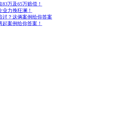
83万及65万赔偿！
企业力挽狂澜！
追讨？这俩案例给你答案
两起案例给你答案！