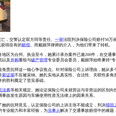
死亡，交警认定双方同等责任。
一审
法院判决保险公司赔付56万
以获得应有的
赔偿
。而戴丽萍律师的介入，为他们带来了转机。
服务地区为台州。执业至今，她累计承办案件已逾200件，在交通
员以及
并购
重组与
破产管理
专业委员会委员，戴丽萍始终秉持“专
险免责抗辩这一核心争议焦点。针对保险公司上诉理由，她从多
非
新证据
不应被采纳。她扎实地从真实性、合法性、关联性多角
件的胜利奠定了坚实基础。
民法典
等相关规定。她论证保险公司未就营运与非营运的区别向
调事故发生原因与车辆使用性质无法律上的因果关系。
了她的抗辩意见，认定保险公司的上诉主张不能成立，判决
驳回
的专业能力和丰富经验，为
当事人
解决了交通事故赔偿中的难题