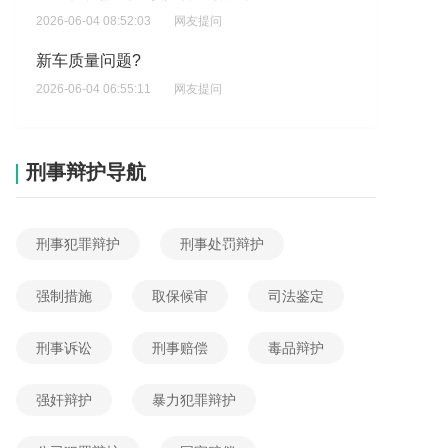
2026-06-04 08:52:03
网友提问
新车质量问题?
2026-06-04 06:55:11
网友提问
没达伤残等级，索要误工费赔偿要怎么办
2026-06-04 06:15:23
网友提问
刑事辩护导航
打架时误伤己方致轻伤要怎么赔偿
2026-06-04 05:38:04
网友提问
刑事犯罪辩护
刑事处罚辩护
人受伤后，医药费应该怎么去赔付
2026-06-04 05:37:20
网友提问
强制措施
取保候审
司法鉴定
胸椎5\\\\\\\.8\\\\\\\.12骨折?
刑事诉讼
刑事赔偿
毒品辩护
2026-06-04 16:35:09
网友提问
强奸辩护
暴力犯罪辩护
老人帮忙被喝酒从车上下来压断骨头怎么赔偿?
2026-06-04 11:08:06
网友提问