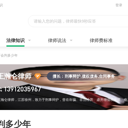
识
登录
请输入您的问题，律师最快9秒应答
法律知识
律师说法
律师费标准
万会判多少年
王瀚仑律师
擅长：刑事辩护,债权债务,合同事务
13912035967
判多少年