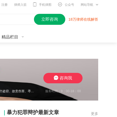
注册
律师入驻
手机律图
公众号
网站导航
立即咨询
18万律师在线解答
精品栏目
咨询我
服务时间：9：00-18：00
王瀚仑律师，江苏徐州，致力于刑事辩护，曾在诈骗、非法经营、虚开增值税发票、电力盗窃、故意伤害、寻衅滋事、开设赌场、帮信等多类案件中取得良好辩护效果，有多起缓刑、不起诉成功案例，同时在合同纠纷、债权债务、婚姻家事、抚养权纠纷、执行异议纠纷等方面，具有丰富的办案经验，认真负责，帮助每一位当事人维护合法权益。
暴力犯罪辩护最新文章
更多