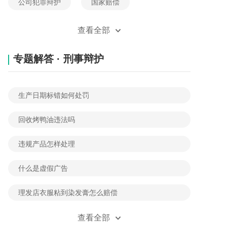
公司犯罪辩护
国家赔偿
经济犯罪辩护
死刑辩护
查看全部
贪污受贿辩护
刑事风险防控
专题解答 · 刑事辩护
刑事立案
刑事自诉
生产日期标错如何处罚
职务类犯罪辩护
职务侵占辩护
回收烤鸭油违法吗
金融诈骗辩护
无罪辩护
违规产品怎样处理
刑事附带民事诉讼
刑法法规
什么是虚假广告
刑事案例
理发店衣服粘到染发膏怎么赔偿
三无食品是指哪三无
查看全部