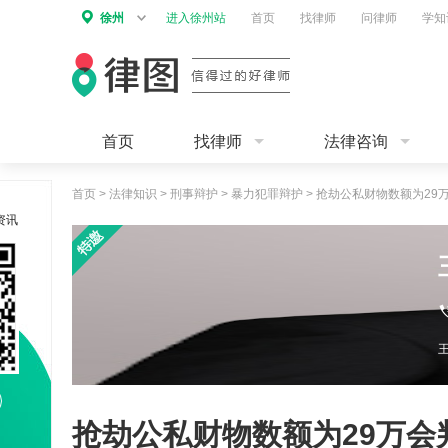
徐州
进入徐州站
首页
找律师
问律师
学知
首页
找律师
法律咨询
首页
>
法律知识
>
刑事辩护
>
暴力犯罪辩护
>
抢劫公私财物数额为29
资讯
抢劫公私财物数额为29万会