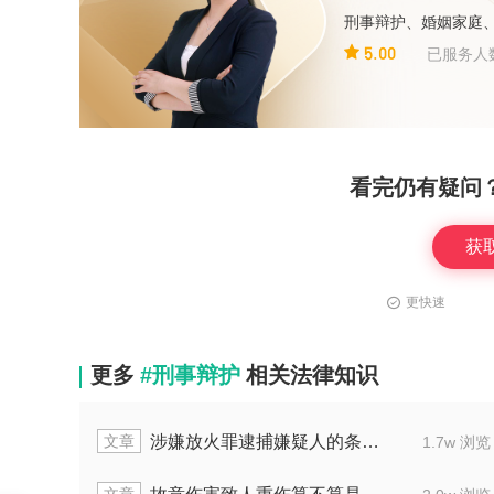
刑事辩护、婚姻家庭
5.00
已服务人
看完仍有疑问
获
更快速
更多
#刑事辩护
相关法律知识
文章
实施抢劫行为法定责任年龄是几岁
1.7w 浏览