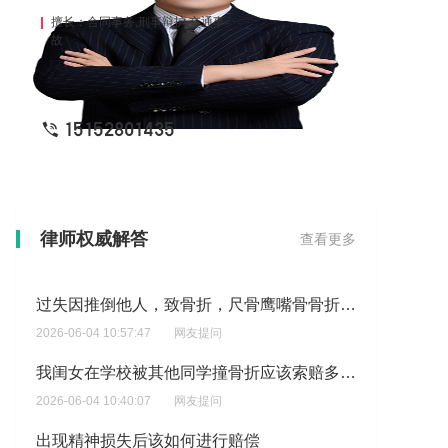
擅长：合同事务,刑事辩护,交通事
故
15152801435
胸部增生疤痕疙瘩算残疾人吗？
律师权威解答
查看更多
2026-06-04 10:59:13
网友提问
过失因推倒他人，致骨折，尺骨鹰嘴骨骨折，对方索赔10万?
2026-06-04 10:57:47
网友提问
我闺女在学校被其他同学撞骨折应该索赔多少钱？
2026-06-04 10:40:07
网友提问
出现精神损失后该如何进行赔偿