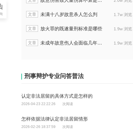
文章
协助故意杀人通常会判多长时间
1.2w 浏览
询
文章
故意伤害导致他人重伤会判多久
2.0w 浏览
文章
故意伤害致死获15年刑，实际判的时间多久
1.7w 浏览
文章
故意伤害罪批捕后一般关押多久
1.6w 浏览
刑事辩护专业问答普法
认定非法居留的具体方式是怎样的
2026-04-23 22:22:26
次阅读
怎样依据法律认定非法居留情形
2026-02-26 18:37:59
次阅读