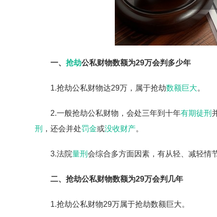
一、
抢劫
公私财物数额为29万会判多少年
1.抢劫公私财物达29万，属于抢劫
数额巨大
。
2.一般抢劫公私财物，会处三年到十年
有期徒刑
刑
，还会并处
罚金
或
没收财产
。
3.法院
量刑
会综合多方面因素，有从轻、减轻情
二、抢劫公私财物数额为29万会判几年
1.抢劫公私财物29万属于抢劫数额巨大。