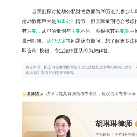
当我们探讨抢劫公私财物数额为29万会判多少
抢劫数额巨大是
加重处罚
情节，但实际量刑还会考虑
有
从犯
，从犯的量刑与
主犯
不同，会根据其在
犯罪
中
量刑标准、
从犯认定
等问题还有疑问，想了解更多法律
即咨询” 按钮，专业法律团队将为您解答。
免责声明：以上内容由律图网结合政策法规及互联网相关知识整合，
诉/举报】联系我们更正或删除。
法律问题具有强领域专业性，建议咨询专业律师
胡琳琳律师
主办律师
平均1分钟响