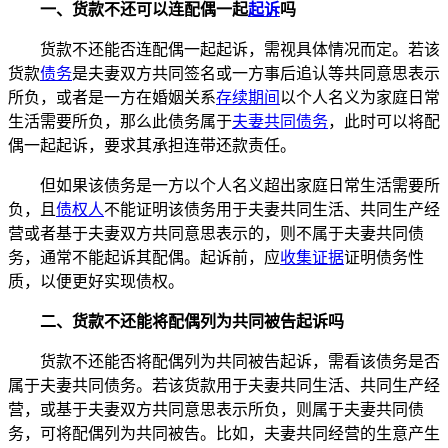
一、货款不还可以连配偶一起
起诉
吗
货款不还能否连配偶一起起诉，需视具体情况而定。若该
货款
债务
是夫妻双方共同签名或一方事后追认等共同意思表示
所负，或者是一方在婚姻关系
存续期间
以个人名义为家庭日常
生活需要所负，那么此债务属于
夫妻共同债务
，此时可以将配
偶一起起诉，要求其承担连带还款责任。
但如果该债务是一方以个人名义超出家庭日常生活需要所
负，且
债权人
不能证明该债务用于夫妻共同生活、共同生产经
营或者基于夫妻双方共同意思表示的，则不属于夫妻共同债
务，通常不能起诉其配偶。起诉前，应
收集证据
证明债务性
质，以便更好实现债权。
二、货款不还能将配偶列为共同被告起诉吗
货款不还能否将配偶列为共同被告起诉，需看该债务是否
属于夫妻共同债务。若该货款用于夫妻共同生活、共同生产经
营，或基于夫妻双方共同意思表示所负，则属于夫妻共同债
务，可将配偶列为共同被告。比如，夫妻共同经营的生意产生