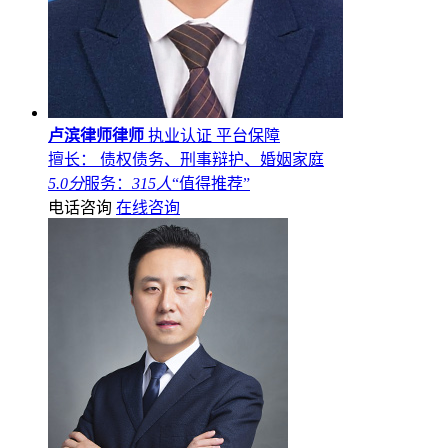
卢滨律师律师
执业认证
平台保障
擅长： 债权债务、刑事辩护、婚姻家庭
5.0分
服务：
315人
“值得推荐”
电话咨询
在线咨询