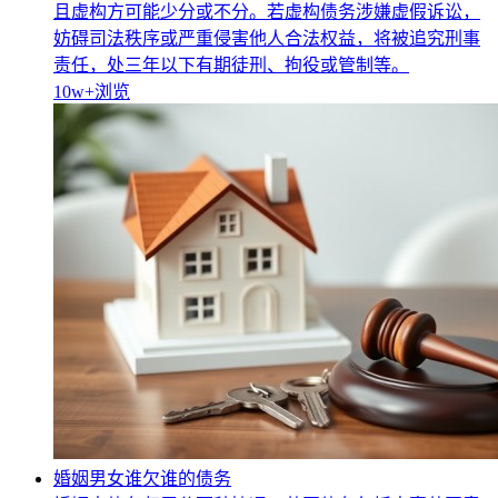
且虚构方可能少分或不分。若虚构债务涉嫌虚假诉讼，
妨碍司法秩序或严重侵害他人合法权益，将被追究刑事
责任，处三年以下有期徒刑、拘役或管制等。
10w+
浏览
婚姻男女谁欠谁的债务