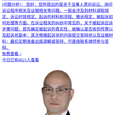
[问题分析]：
您好，您所提出的是关于当事人意向诉讼、询问
诉讼程序相关及证据相关等问题。一般会涉及到材料调取规
定、诉讼时效规定、起诉的材料和流程、撤诉规定、被起诉如
何处理等方面。在诉讼相关的纠纷中常见的，关于被起诉应诉
步骤问题，首先确定被起诉的真实性，被确认是否收到传票以
及起诉状副本；其次根据起诉状的内容提交答辩状以及证据材
料；最后定期准备出庭调解或答辩，可直接联系律师参与答
辩。
免费查看 >
今日已有8621人查看