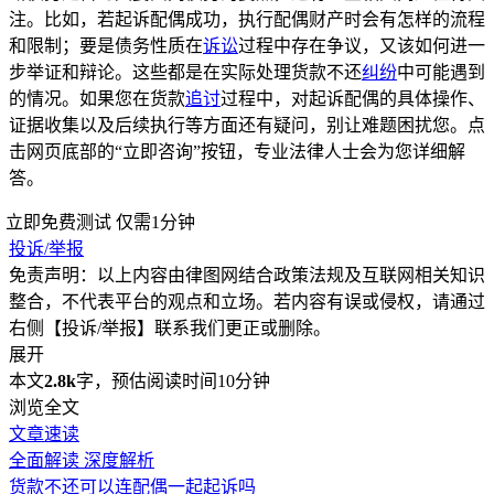
注。比如，若起诉配偶成功，执行配偶财产时会有怎样的流程
和限制；要是债务性质在
诉讼
过程中存在争议，又该如何进一
步举证和辩论。这些都是在实际处理货款不还
纠纷
中可能遇到
的情况。如果您在货款
追讨
过程中，对起诉配偶的具体操作、
证据收集以及后续执行等方面还有疑问，别让难题困扰您。点
击网页底部的“立即咨询”按钮，专业法律人士会为您详细解
答。
立即免费测试
仅需1分钟
投诉/举报
免责声明：以上内容由律图网结合政策法规及互联网相关知识
整合，不代表平台的观点和立场。若内容有误或侵权，请通过
右侧【投诉/举报】联系我们更正或删除。
展开
本文
2.8k
字，预估阅读时间10分钟
浏览全文
文章速读
全面解读
深度解析
货款不还可以连配偶一起起诉吗