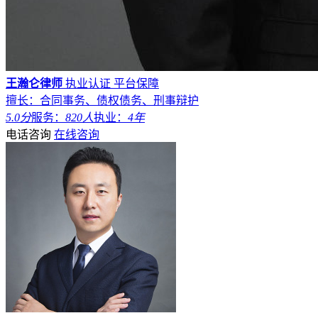
王瀚仑律师
执业认证
平台保障
擅长：合同事务、债权债务、刑事辩护
5.0分
服务：
820人
执业：
4年
电话咨询
在线咨询