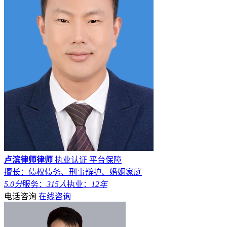
卢滨律师律师
执业认证
平台保障
擅长：债权债务、刑事辩护、婚姻家庭
5.0分
服务：
315人
执业：
12年
电话咨询
在线咨询