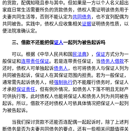
的货款，配偶知晓且参与其中。但如果是一方以个人名义超出
家庭日常生活需要所负的货款债务，债权人需证明该债务用于
夫妻共同生活等，否则不能认定为
共同债务
，也不宜列配偶为
共同被告。实践中，债权人应收集相关
证据
证明债务性质，以
便法院准确认定。
三、借款不还能把保
证人
一起列为被告起诉吗
可以。根据《中华人民共和国
民法典
》，
保证
方式分为一
般保证和
连带责任保证
。若是连带责任保证，当
债务人借款
不
还时，债权人可单独起诉
债务人
，也可将债务人与保证人列为
共同被告起诉，保证人在其保证范围内担责。若为一般保证，
通常需先起诉债务人，经
强制执行
仍不能履行债务时，保证人
才承担
保证责任
，但有例外情况，如债务人下落不明且无财产
可供执行等，此时债权人也能将保证人和债务人列为共同被告
起诉。所以，借款不还时债权人可依具体情况把保证人一起列
为被告起诉。
当我们探讨货款不还能否连配偶一起起诉时，除了上述判
断债务是否为夫妻共同债务的要点，还有一些相关问题值得关