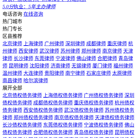
5.0分
执业：
5年
主办律师
电话咨询
在线咨询
热门城市
热门专长
区县推荐
北京律师
上海律师
广州律师
深圳律师
成都律师
重庆律师
杭
州律师
西安律师
武汉律师
苏州律师
郑州律师
南京律师
天津
律师
长沙律师
东莞律师
宁波律师
佛山律师
合肥律师
青岛律
师
昆明律师
沈阳律师
济南律师
无锡律师
厦门律师
福州律师
温州律师
大连律师
贵阳律师
南宁律师
石家庄律师
太原律师
南昌律师
哈尔滨律师
展开全部
北京债权债务律师
上海债权债务律师
广州债权债务律师
深圳
债权债务律师
成都债权债务律师
重庆债权债务律师
杭州债权
债务律师
西安债权债务律师
武汉债权债务律师
苏州债权债务
律师
郑州债权债务律师
南京债权债务律师
天津债权债务律师
长沙债权债务律师
东莞债权债务律师
宁波债权债务律师
佛山
债权债务律师
合肥债权债务律师
青岛债权债务律师
昆明债权