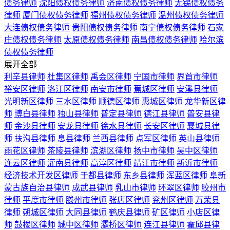
债务律师
沈阳债权债务律师
济南债权债务律师
无锡债权债务
律师
厦门债权债务律师
福州债权债务律师
温州债权债务律师
大连债权债务律师
贵阳债权债务律师
南宁债权债务律师
石家
庄债权债务律师
太原债权债务律师
南昌债权债务律师
哈尔滨
债权债务律师
展开全部
利辛县律师
杜集区律师
禹会区律师
宁国市律师
界首市律师
裕安区律师
洛江区律师
南安市律师
蕉城区律师
安溪县律师
光明新区律师
三水区律师
顺德区律师
惠城区律师
龙华新区律
师
博白县律师
独山县律师
普定县律师
德江县律师
普安县律
师
金沙县律师
安龙县律师
徐水县律师
长安区律师
襄城县律
师
扶沟县律师
息县律师
兰西县律师
点军区律师
英山县律师
雨花区律师
茶陵县律师
滨湖区律师
扬中市律师
吴中区律师
连云区律师
灌南县律师
高淳区律师
靖江市律师
新沂市律师
经济技术开发区律师
于都县律师
东乡县律师
浑蓝区律师
阜新
蒙古族自治县律师
成武县律师
乳山市律师
环翠区律师
胶州市
律师
平度市律师
滕州市律师
张店区律师
兖州区律师
万荣县
律师
朔城区律师
大同县律师
鹤庆县律师
矿区律师
小店区律
师
鼓楼区律师
城中区律师
灞桥区律师
连江县律师
霍邱县律