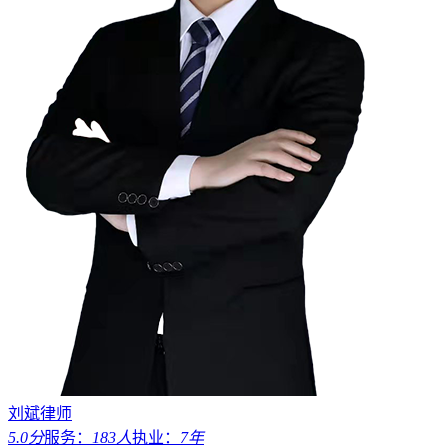
刘斌律师
5.0分
服务：
183人
执业：
7年