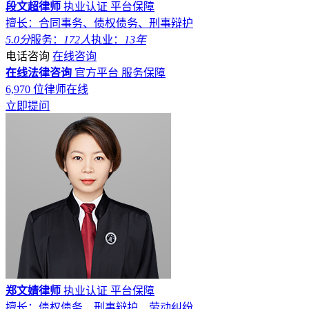
段文超律师
执业认证
平台保障
擅长：合同事务、债权债务、刑事辩护
5.0分
服务：
172人
执业：
13年
电话咨询
在线咨询
在线法律咨询
官方平台
服务保障
6,970
位律师在线
立即提问
郑文婧律师
执业认证
平台保障
擅长：债权债务、刑事辩护、劳动纠纷