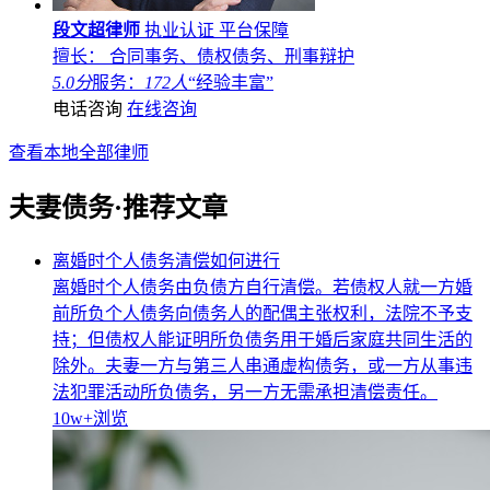
段文超律师
执业认证
平台保障
擅长： 合同事务、债权债务、刑事辩护
5.0分
服务：
172人
“经验丰富”
电话咨询
在线咨询
查看本地全部律师
夫妻债务·推荐文章
离婚时个人债务清偿如何进行
离婚时个人债务由负债方自行清偿。若债权人就一方婚
前所负个人债务向债务人的配偶主张权利，法院不予支
持；但债权人能证明所负债务用于婚后家庭共同生活的
除外。夫妻一方与第三人串通虚构债务，或一方从事违
法犯罪活动所负债务，另一方无需承担清偿责任。
10w+
浏览