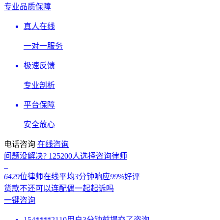
专业品质保障
真人在线
一对一服务
极速反馈
专业剖析
平台保障
安全放心
电话咨询
在线咨询
问题没解决?
125200
人选择咨询律师
6429
位律师在线
平均
3
分钟响应
99
%好评
货款不还可以连配偶一起起诉吗
一键咨询
154****2110用户3分钟前提交了咨询