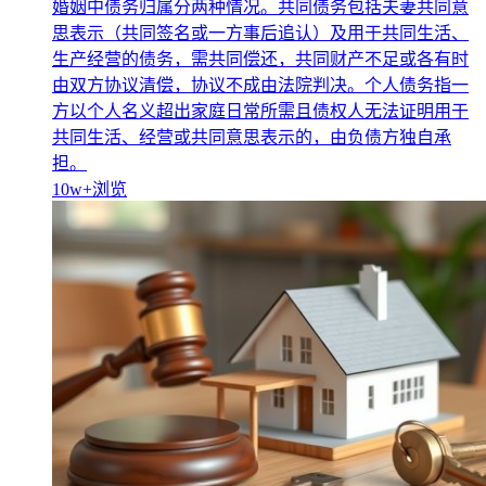
婚姻中债务归属分两种情况。共同债务包括夫妻共同意
思表示（共同签名或一方事后追认）及用于共同生活、
生产经营的债务，需共同偿还，共同财产不足或各有时
由双方协议清偿，协议不成由法院判决。个人债务指一
方以个人名义超出家庭日常所需且债权人无法证明用于
共同生活、经营或共同意思表示的，由负债方独自承
担。
10w+
浏览