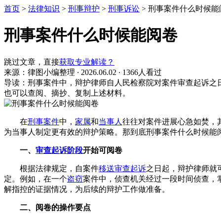
首页
>
法律知识
>
刑事辩护
>
刑事诉讼
>
刑事案件什么时候能
刑事案件什么时候能阅卷
跳过文章，直接
获取专业解读？
来源：律图小编整理
·
2026.06.02
·
1366人看过
导读：刑事案件中，辩护律师自人民检察院对案件审查起诉之
也可以查阅、摘抄、复制上述材料。
在
刑事案件
中，
家属
和
当事人
往往对案件进展心急如焚，
为当事人制定更有效的辩护策略。那到底刑事案件什么时候能
一、
审查起诉阶段
开始可阅卷
根据法律规定，自案件
移送审查起诉
之日起，辩护律师就
定。例如，在一个
盗窃
案件中，侦查机关经过一段时间侦查，
解指控的证据情况，为后续的辩护工作做准备。
二、阅卷的操作要点