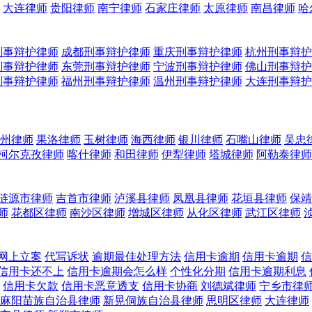
大连律师
贵阳律师
南宁律师
石家庄律师
太原律师
南昌律师
哈
刑事辩护律师
成都刑事辩护律师
重庆刑事辩护律师
杭州刑事辩护
刑事辩护律师
东莞刑事辩护律师
宁波刑事辩护律师
佛山刑事辩护
刑事辩护律师
福州刑事辩护律师
温州刑事辩护律师
大连刑事辩护
州律师
果洛律师
玉树律师
海西律师
银川律师
石嘴山律师
吴忠
柯尔克孜律师
喀什律师
和田律师
伊犁律师
塔城律师
阿勒泰律师
涟源市律师
吉首市律师
泸溪县律师
凤凰县律师
花垣县律师
保靖
师
花都区律师
南沙区律师
增城区律师
从化区律师
武江区律师
网上立案
代写诉状
逾期最佳处理方法
信用卡逾期
信用卡逾期
信
信用卡还不上
信用卡逾期会怎么样
个性化分期
信用卡逾期利息
信用卡欠款
信用卡恶意透支
信用卡协商
刘德斌律师
宁乡市律
麻阳苗族自治县律师
新晃侗族自治县律师
思明区律师
大连律师