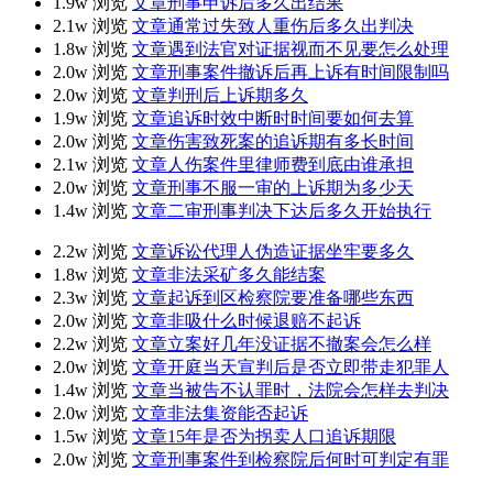
1.9w 浏览
文章
刑事申诉后多久出结果
2.1w 浏览
文章
通常过失致人重伤后多久出判决
1.8w 浏览
文章
遇到法官对证据视而不见要怎么处理
2.0w 浏览
文章
刑事案件撤诉后再上诉有时间限制吗
2.0w 浏览
文章
判刑后上诉期多久
1.9w 浏览
文章
追诉时效中断时时间要如何去算
2.0w 浏览
文章
伤害致死案的追诉期有多长时间
2.1w 浏览
文章
人伤案件里律师费到底由谁承担
2.0w 浏览
文章
刑事不服一审的上诉期为多少天
1.4w 浏览
文章
二审刑事判决下达后多久开始执行
2.2w 浏览
文章
诉讼代理人伪造证据坐牢要多久
1.8w 浏览
文章
非法采矿多久能结案
2.3w 浏览
文章
起诉到区检察院要准备哪些东西
2.0w 浏览
文章
非吸什么时候退赔不起诉
2.2w 浏览
文章
立案好几年没证据不撤案会怎么样
2.0w 浏览
文章
开庭当天宣判后是否立即带走犯罪人
1.4w 浏览
文章
当被告不认罪时，法院会怎样去判决
2.0w 浏览
文章
非法集资能否起诉
1.5w 浏览
文章
15年是否为拐卖人口追诉期限
2.0w 浏览
文章
刑事案件到检察院后何时可判定有罪