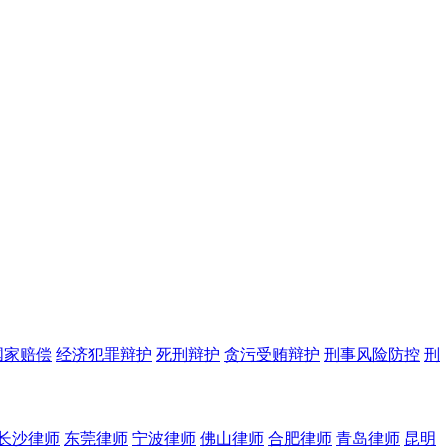
国家赔偿
经济犯罪辩护
死刑辩护
贪污受贿辩护
刑事风险防控
刑
长沙律师
东莞律师
宁波律师
佛山律师
合肥律师
青岛律师
昆明