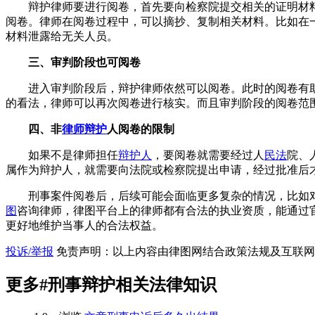
辩护律师要进行阅卷，首先要向检察院提交相关的证明材
阅卷。律师在阅卷过程中，可以摘抄、复制相关材料。比如在
材料泄露给无关人员。
三、审判阶段也可阅卷
进入审判阶段后，辩护律师依然可以阅卷。此时的阅卷有
的看法，律师可以再次阅卷进行核实。而且审判阶段的阅卷范
四、非
律师辩护
人阅卷的限制
如果不是律师担任
辩护人
，要阅卷就需要经过人
民法
院、
属作为辩护人，就需要向法院或检察院提出申请，经过批准后
刑事案件阅卷后，后续可能会面临更多复杂的情况，比如
图
咨询律师，律图平台上的律师都有合法的执业资质，能通过
更好地维护当事人的合法权益。
投诉/举报
免责声明：以上内容由律图网结合政策法规及互联网
更多
#刑事辩护
相关法律知识