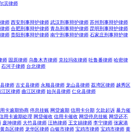
尔滨律师
律师
西安刑事辩护律师
武汉刑事辩护律师
苏州刑事辩护律师
律师
合肥刑事辩护律师
青岛刑事辩护律师
昆明刑事辩护律师
律师
贵阳刑事辩护律师
南宁刑事辩护律师
石家庄刑事辩护律
律师
固原律师
乌鲁木齐律师
克拉玛依律师
吐鲁番律师
哈密律
石河子律师
台北律师
县律师
古丈县律师
永顺县律师
龙山县律师
荔湾区律师
越秀区
浈江区律师
曲江区律师
始兴县律师
仁化县律师
用卡逾期协商
停息挂账
网贷逾期
信用卡分期
欠款起诉
暴力催
信用卡逾期处理
网贷催收
信用卡催收
网贷停息挂账
网贷还不
师
庞坤律师
大竹县律师
汪艳律师
王文娟律师
李宁律师
张家港
黄岛区律师
龙华区律师
白银市律师
宝鸡市律师
宝鸡市律师
黄