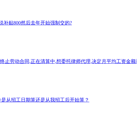
补贴800然后去年开始强制交的?
0日终止劳动合同,正在清算中,想委托律师代理,决定月平均工资金
龄是从招工日期算还是从我招工后开始算？