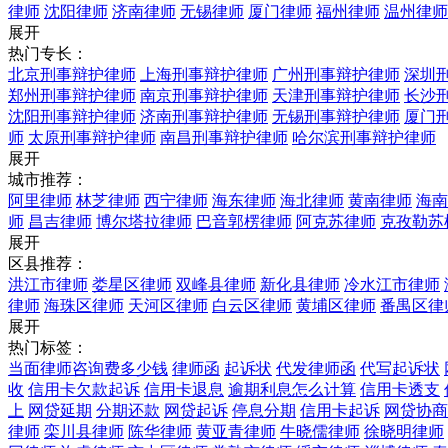
律师
沈阳律师
济南律师
无锡律师
厦门律师
福州律师
温州律师
展开
热门专长：
北京刑事辩护律师
上海刑事辩护律师
广州刑事辩护律师
深圳
郑州刑事辩护律师
南京刑事辩护律师
天津刑事辩护律师
长沙
沈阳刑事辩护律师
济南刑事辩护律师
无锡刑事辩护律师
厦门
师
太原刑事辩护律师
南昌刑事辩护律师
哈尔滨刑事辩护律师
展开
城市推荐：
阿里律师
林芝律师
西宁律师
海东律师
海北律师
黄南律师
海南
师
昌吉律师
博尔塔拉律师
巴音郭楞律师
阿克苏律师
克孜勒苏
展开
区县推荐：
洪江市律师
娄星区律师
双峰县律师
新化县律师
冷水江市律师
律师
海珠区律师
天河区律师
白云区律师
黄埔区律师
番禺区律
展开
热门标签：
当面律师咨询费多少钱
律师函
起诉状
代发律师函
代写起诉状
收
信用卡欠款起诉
信用卡退息
逾期利息怎么计算
信用卡透支
上
网贷延期
分期还款
网贷起诉
停息分期
信用卡起诉
网贷协商
律师
栾川县律师
陈华律师
黄亚青律师
牛晓儒律师
徐晓明律师