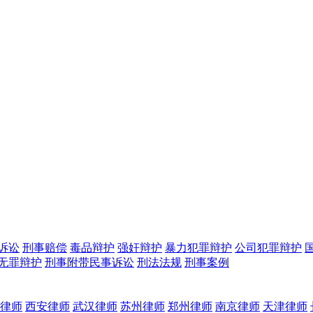
诉讼
刑事赔偿
毒品辩护
强奸辩护
暴力犯罪辩护
公司犯罪辩护
无罪辩护
刑事附带民事诉讼
刑法法规
刑事案例
律师
西安律师
武汉律师
苏州律师
郑州律师
南京律师
天津律师