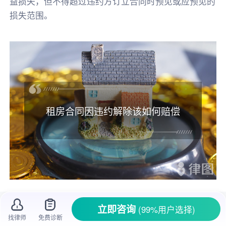
益损失，但不得超过违约方订立合同时预见或应预见的
损失范围。
租房合同因违约解除该如何赔偿
在租房过程中，谁都希望顺顺利利的，可有
立即咨询
(99%用户选择)
时候总会出现一些意外情况。比如房东突然要
提
找律师
免费诊断