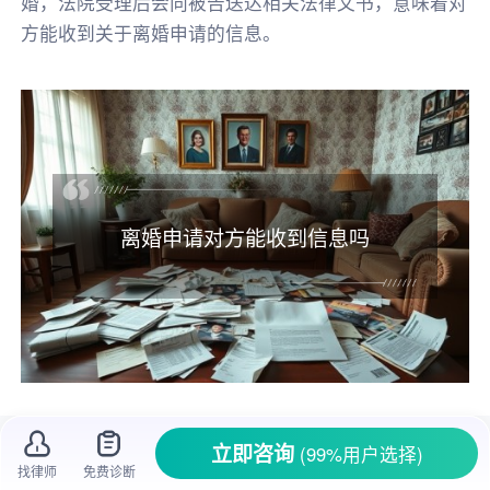
婚，法院受理后会向被告送达相关法律文书，意味着对
方能收到关于离婚申请的信息。
离婚申请对方能收到信息吗
夫妻感情走到尽头，打算
离婚
时，很多人会
立即咨询
(99%用户选择)
关心
申请离婚
后对方能不能收到信息。毕竟离婚
找律师
免费诊断