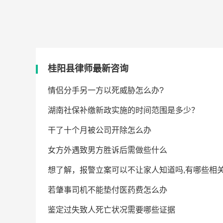
2026-08-07 17:12:00
帮助人数：1087
桂阳县律师最新咨询
-08-07
情侣分手另一方以死威胁怎么办?
-08-07
湖南社保补缴新政实施的时间范围是多少？
-08-07
干了十个月被公司开除怎么办
-08-07
女方外遇致男方胜诉后需做些什么
-08-07
想了解，报警立案可以不让家人知道吗,有哪些相关
-08-07
若肇事司机不能垫付医药费怎么办
-08-07
鉴定过失致人死亡状况需要哪些证据