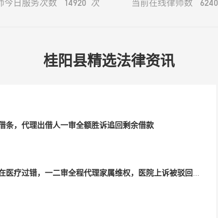
14920
6240
师今日服务次数
次
当前在线律师数
桂阳县精选法律资讯
借条，代理出借人一审全额胜诉追回剩余借款
疗过错，一二审全程代理家属维权，医院上诉被驳回并足额赔付