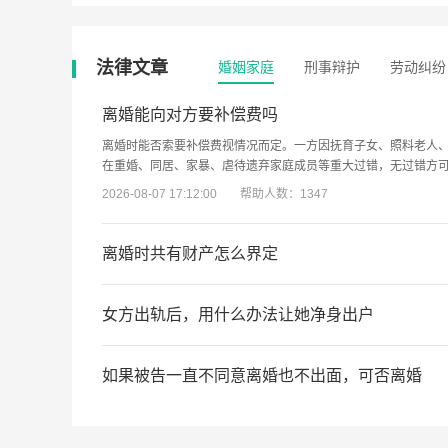
法律文章
婚姻家庭
刑事辩护
劳动纠纷
离婚能向对方要补偿费吗
离婚时能否索要补偿费视情况而定。一方因抚育子女、照料老人
在重婚、同居、家暴、虐待遗弃家庭成员等重大过错，无过错方
支持。
2026-08-07 17:12:00
帮助人数：1347
离婚时共有财产怎么界定
离婚时，夫妻在婚姻关系存续期间所得的财产一般属于共有财产
承或者受赠的财产（但遗嘱或赠与合同中确定只归一方的除外）
女方出轨后，用什么办法让她净身出户
2026-08-07 17:12:00
帮助人数：1309
目前法律上并没有明确规定出轨方要净身出户。若想让女方出轨
商不成，在诉讼中，如能证明女方过错行为符合法定情形，法院
如果被告一直不同意离婚也不出面，可否离婚
2026-08-07 17:12:00
帮助人数：1872
在被告一直不同意离婚且不出面的情况下，仍有可能离婚。法院
缺席判决的方式准予离婚；若不符合法定判离条件，则可能不准