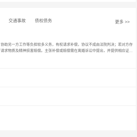
交通事故
债权债务
更多 >>
、协助另一方工作等负担较多义务，有权请求补偿，协议不成由法院判决；若对方存
可请求物质及精神损害赔偿。主张补偿或赔偿需在离婚诉讼中提出，并提供相应证据
。具体包括工资、奖金、劳务报酬，生产、经营、投资的收益，知识产权的收益，继
，以及其他应当归共同所有的财产。
后净身出户，可与女方协商，让其自愿放弃财产分配，签订相应财产分割协议；若协
在财产分割时可能会倾向于无过错方，但很难让女方完全净身出户。
会依据具体情况进行审理，若能认定夫妻感情确已破裂，即使被告不出面，也可通过
予离婚。