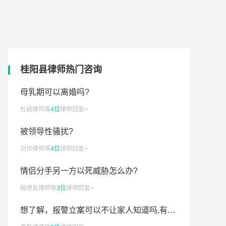
桂阳县律师热门咨询
离婚时小女孩的话有效吗
母乳期可以离婚吗?
杜颖律师等
4位
律师回复>
欠条可不可以对利息进行约定
被领导性骚扰?
离婚后共同抚养权归哪方
刘伟律师等
4位
律师回复>
刚结婚两天能离婚吗
情侣分手另一方以死威胁怎么办?
发生车祸造成伤残，赔偿金该谁负责
殷德友律师等
3位
律师回复>
微信里提离婚放弃房产到底有没有效
想了解，报警立案可以不让家人知道吗,有哪些相关规定?
婚姻责任方财产怎样处理