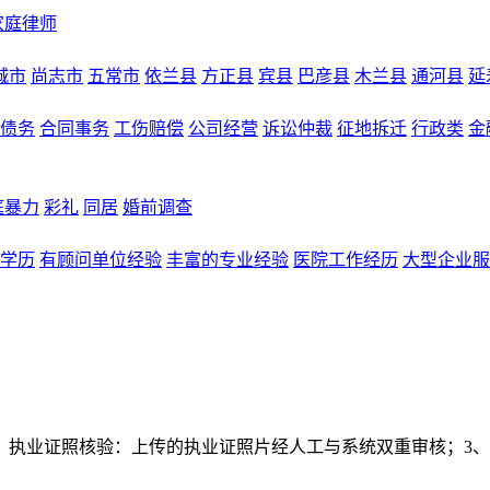
家庭律师
城市
尚志市
五常市
依兰县
方正县
宾县
巴彦县
木兰县
通河县
延
债务
合同事务
工伤赔偿
公司经营
诉讼仲裁
征地拆迁
行政类
金
庭暴力
彩礼
同居
婚前调查
学历
有顾问单位经验
丰富的专业经验
医院工作经历
大型企业服
、执业证照核验：上传的执业证照片经人工与系统双重审核；3