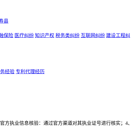
寿县
融保险
医疗纠纷
知识产权
税务类纠纷
互联网纠纷
建设工程纠
务经验
专利代理经历
、官方执业信息核验：通过官方渠道对其执业证号进行核实；4、