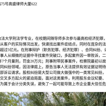
5号高盛律师大厦622
北政法大学刑法学专业，在校期间随导师多次参与最高检经济犯
从客户的实际情况出发，快速找出案件症结点，同时在庞杂的法
额超过5亿元。在刑事辩护（职务犯罪、经济犯罪）、合同纠纷、
事人从细微的证据中寻找案件突破口，多起案件因一审败诉，二
3年7个月量刑，罚金20万元；刑事附带民事案件，检察院最初
同纠纷领域，因法律庭上，原告当事人无法提供有效证据证明待
部诉讼请求。股权纠纷是大型公司做大做强中的一类常见纠纷，
交叉多方起火的紧迫局面，面对这类案件，利用股东会议纪要、
为属于会计分类失误，避免了一起可能导致上市企业重大信任危