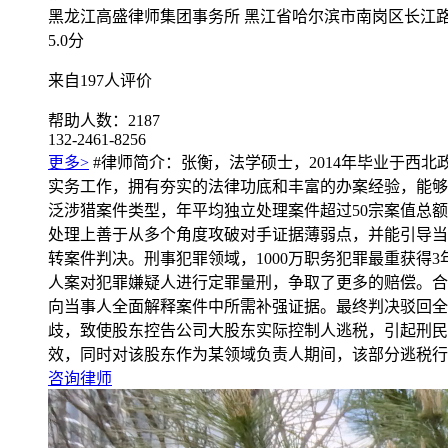
黑龙江高盛律师集团事务所
黑江省哈尔滨市南岗区长江路7
5.0
分
来自197人评价
帮助人数：2187
132-2461-8256
更多>
#律师简介：张衡，法学硕士，2014年毕业于西
实务工作，拥有夯实的法律功底和丰富的办案经验，能够
泛涉猎案件类型，年平均独立处理案件超过50宗案值总
处理上善于从多个角度攻破对手证据薄弱点，并能引导当
转案件判决。刑事犯罪领域，1000万职务犯罪最重获得
人案对犯罪嫌疑人进行定罪量刑，争取了更多的赔偿。合
向当事人全面解释案件中所需补强证据。最终判决驳回全
歧，致使股东控告公司大股东实际控制人逃税，引起刑民
效，同时对该股东作为某领域负责人期间，该部分逃税行
咨询律师