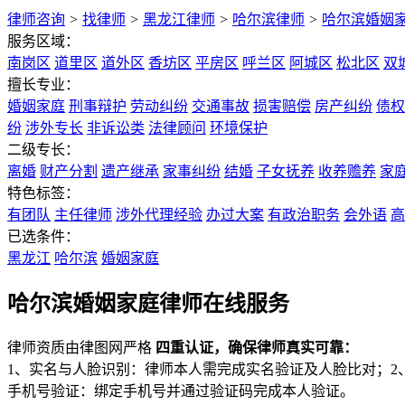
律师咨询
>
找律师
>
黑龙江律师
>
哈尔滨律师
>
哈尔滨婚姻
服务区域：
南岗区
道里区
道外区
香坊区
平房区
呼兰区
阿城区
松北区
双
擅长专业：
婚姻家庭
刑事辩护
劳动纠纷
交通事故
损害赔偿
房产纠纷
债权
纷
涉外专长
非诉讼类
法律顾问
环境保护
二级专长：
离婚
财产分割
遗产继承
家事纠纷
结婚
子女抚养
收养赡养
家
特色标签：
有团队
主任律师
涉外代理经验
办过大案
有政治职务
会外语
高
已选条件：
黑龙江
哈尔滨
婚姻家庭
哈尔滨婚姻家庭律师在线服务
律师资质由律图网严格
四重认证，确保律师真实可靠：
1、实名与人脸识别：律师本人需完成实名验证及人脸比对；2
手机号验证：绑定手机号并通过验证码完成本人验证。