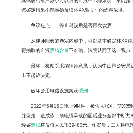
其驾驶结束后数小时以后的血液中乙醇浓度，不能排
该鉴定结果不能准确反映林XX驾驶时的酒精浓度。
争议焦点二：停止驾驶后是否再次饮酒
从律师阅卷的卷宗内容中，可以基本确定林XX停
得抽取的血液
酒精含量
不准确。法院认同了这一观点
最终，检察院采纳律师意见，认为中山市公安局
出不起诉决定。
破坏公用电信设施案获
缓刑
2022年5月16日晚上9时许，被告人张X、艾
并盗走，造成该二条电缆承载的固话业务全部中断共89
经鉴
定损
坏价值人民币39480元。作案后，二人将电