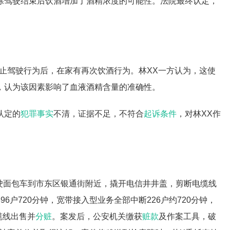
除驾驶结束后饮酒增加了酒精浓度的可能性。法院最终认定，
止驾驶行为后，在家有再次饮酒行为。林XX一方认为，这使
，认为该因素影响了血液酒精含量的准确性。
认定的
犯罪事实
不清，证据不足，不符合
起诉条件
，对林XX作
X驾驶面包车到市东区银通街附近，撬开电信井井盖，剪断电缆线
6户720分钟，宽带接入型业务全部中断226户约720分钟，
缆线出售并
分赃
。案发后，公安机关缴获
赃款
及作案工具，破