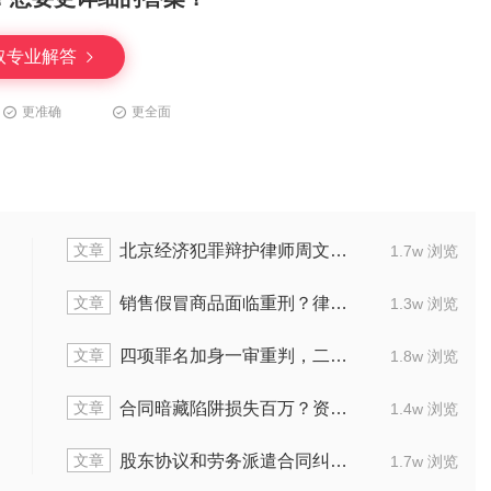
取专业解答
更准确
更全面
文章
北京经济犯罪辩护律师周文达：破400万诈骗案困局
2.1w 浏览
文章
销售假冒商品面临重刑？律师多招发力，助被告人获轻判！
1.3w 浏览
文章
四项罪名加身一审重判，二审律师如何突破困境为当事人减罪减刑？
2.1w 浏览
文章
合同暗藏陷阱损失百万？资深律师一招帮企业力挽狂澜！
1.6w 浏览
文章
股东协议和劳务派遣合同纠纷咋解决？这两起案例给你答案！
2.0w 浏览