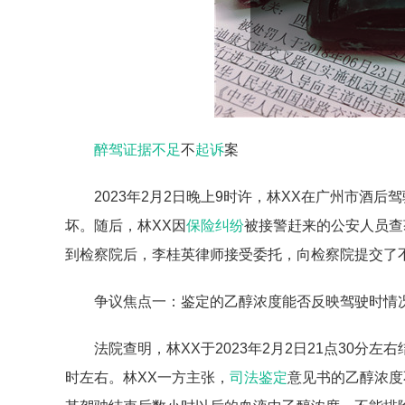
醉驾
证据不足
不
起诉
案
2023年2月2日晚上9时许，林XX在广州市酒
坏。随后，林XX因
保险纠纷
被接警赶来的公安人员查获
到检察院后，李桂英律师接受委托，向检察院提交了
争议焦点一：鉴定的乙醇浓度能否反映驾驶时情
法院查明，林XX于2023年2月2日21点30分左右
时左右。林XX一方主张，
司法鉴定
意见书的乙醇浓度