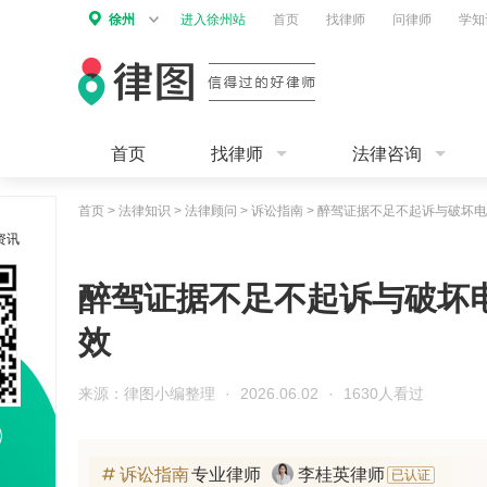
徐州
进入徐州站
首页
找律师
问律师
学知
首页
找律师
法律咨询
首页
>
法律知识
>
法律顾问
>
诉讼指南
>
醉驾证据不足不起诉与破坏电
资讯
醉驾证据不足不起诉与破坏
效
来源：律图小编整理
·
2026.06.02
·
1630人看过
诉讼指南
专业律师
李桂英律师
已认证