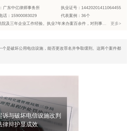
：广东中亿律师事务所
执业证号：14420201411064455
话：15900083029
代表案例：36个
律师优势：有团队,有顾问单位经验,丰富的专业经验;两年法院及三年企业工作经验。执业7年来办案百余件，对刑事辩护及劳动工伤、民事纠纷较擅长处理。将每个案件都精细化实事分析，并辩证地收集法律法规。
更多>
一个是破坏公用电信设施，能否更改罪名并争取缓刑。这两个案件都
。
起诉与破坏电信设施改判
法律辩护显成效