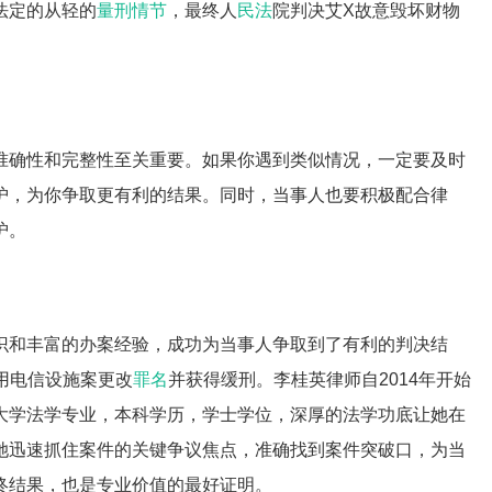
法定的从轻的
量刑情节
，最终人
民法
院判决艾X故意毁坏财物
准确性和完整性至关重要。如果你遇到类似情况，一定要及时
护，为你争取更有利的结果。同时，当事人也要积极配合律
护。
识和丰富的办案经验，成功为当事人争取到了有利的判决结
用电信设施案更改
罪名
并获得缓刑。李桂英律师自2014年开始
大学法学专业，本科学历，学士学位，深厚的法学功底让她在
她迅速抓住案件的关键争议焦点，准确找到案件突破口，为当
终结果，也是专业价值的最好证明。