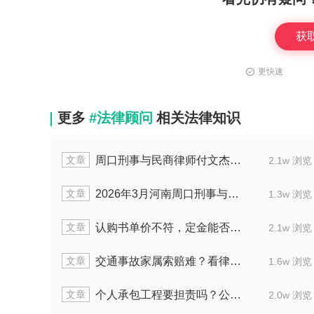
获
更快速
更多
#法律顾问
相关法律知识
文章
案获缓刑纪实
周口刑事与民商律师付文杰：擅办刑案及合同纠纷
1.5w 浏览
文章
事人解脱
2026年3月河南周口刑事与民事法律领域律师推荐榜单，立足本地实务经验
1.8w 浏览
文章
行政纠纷
认购书单价不符，定金能否退还？看这起商品房预售合同纠纷判决
1.4w 浏览
文章
多起刑案
交通事故家属索赔难？看律师如何成功争取83万及65万赔偿！
2.0w 浏览
文章
复杂刑案
个人承包工程要担责吗？公司拖欠工资咋追讨？这俩案例给你答案
1.2w 浏览