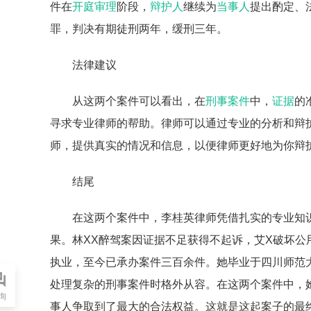
件在
开庭审理
阶段，
辩护人
继续为
当事人
提出酌定、
罪，判决有期徒刑两年，缓刑三年。
法律建议
从这两个案件可以看出，在
刑事案件
中，
证据
的
寻求专业律师的帮助。律师可以通过专业的分析和辩
师，提供真实的情况和信息，以便律师更好地为你辩
结尾
在这两个案件中，李桂英律师凭借扎实的专业知
果。林XX醉驾案因证据不足获得不起诉，艾X破坏公
执业，至今已承办案件三百余件。她毕业于四川师范
处理复杂的刑事案件时格外从容。在这两个案件中，
询
事人争取到了最大的合法权益。这就是这起案子的最