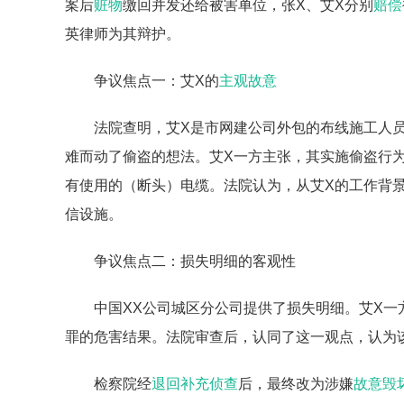
案后
赃物
缴回并发还给被害单位，张X、艾X分别
赔偿
英律师为其辩护。
争议焦点一：艾X的
主观故意
法院查明，艾X是市网建公司外包的布线施工人
难而动了偷盗的想法。艾X一方主张，其实施偷盗行
有使用的（断头）电缆。法院认为，从艾X的工作背
信设施。
争议焦点二：损失明细的客观性
中国XX公司城区分公司提供了损失明细。艾X
罪的危害结果。法院审查后，认同了这一观点，认为
检察院经
退回补充侦查
后，最终改为涉嫌
故意毁