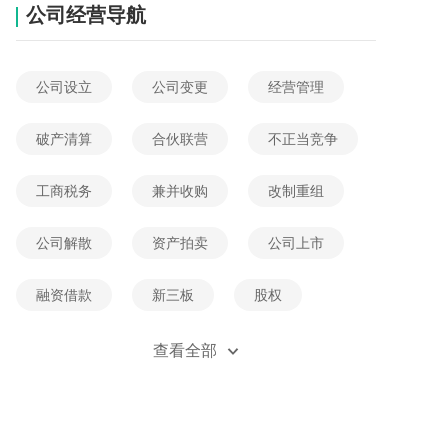
公司经营导航
公司设立
公司变更
经营管理
破产清算
合伙联营
不正当竞争
工商税务
兼并收购
改制重组
公司解散
资产拍卖
公司上市
融资借款
新三板
股权
公司经营纠纷
加盟维权
查看全部
公司经营法规
公司经营案例