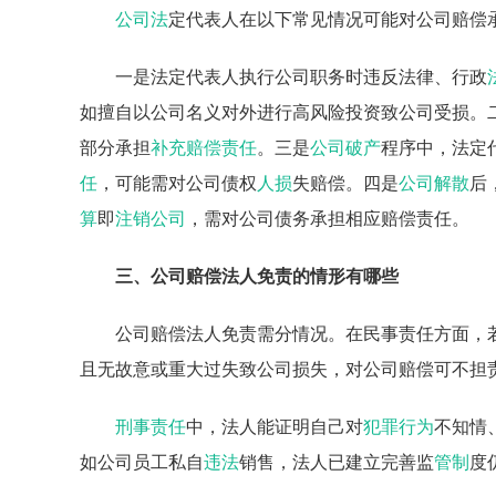
公司法
定代表人在以下常见情况可能对公司赔偿
一是法定代表人执行公司职务时违反法律、行政
如擅自以公司名义对外进行高风险投资致公司受损。
部分承担
补充赔偿责任
。三是
公司破产
程序中，法定
任
，可能需对公司债权
人损
失赔偿。四是
公司解散
后
算
即
注销公司
，需对公司债务承担相应赔偿责任。
三、公司赔偿法人免责的情形有哪些
公司赔偿法人免责需分情况。在民事责任方面，
且无故意或重大过失致公司损失，对公司赔偿可不担
刑事责任
中，法人能证明自己对
犯罪行为
不知情
如公司员工私自
违法
销售，法人已建立完善监
管制
度