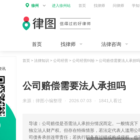
徐州
进入徐州站
首页
找律师
问律师
学知
首页
找律师
法律咨询
首页
>
法律知识
>
公司经营
>
公司经营纠纷
>
公司赔偿需要法人承担吗
资讯
公司赔偿需要法人承担吗
来源：律图小编整理
·
2026.07.03
·
1841人看过
导读：公司赔偿是否需法人承担分情况而定。一般情况下
独立法人财产权。但存在特殊情形，若法定代表人滥用公
司债务承担连带责任；若执行职务有过错或构成侵权，也