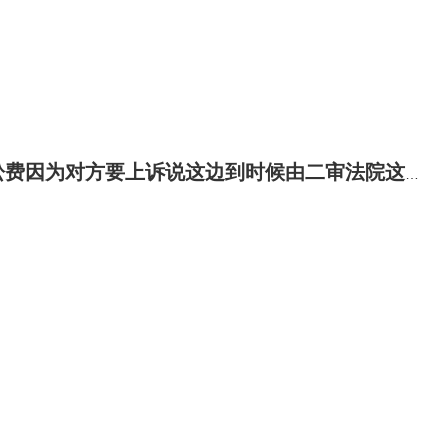
上诉说这边到时候由二审法院这边退还麻烦问一下是这样的吗?