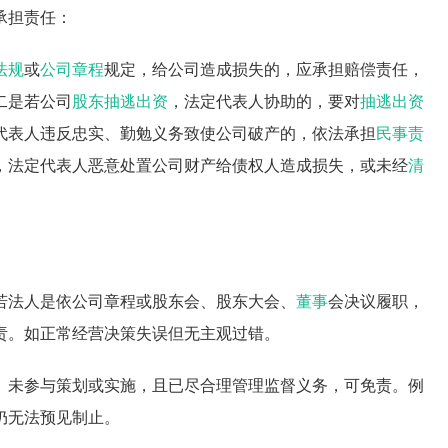
承担责任：
法规
或
公司章程
规定，给公司造成损失的，应承担赔偿责任，
二是若公司
股东抽逃出资
，法定代表人协助的，要对
抽逃出资
代表人违反忠实、勤勉义务致使公司破产的，依法承担
民事责
，法定代表人恶意处置公司财产给债权人造成损失，或未经
清
若法人是依公司章程或股东会、股东大会、
董事
会决议履职，
责。如正常经营决策失误但无主观过错。
、未参与策划或实施，且已尽合理管理监督义务，可免责。例
仍无法预见制止。