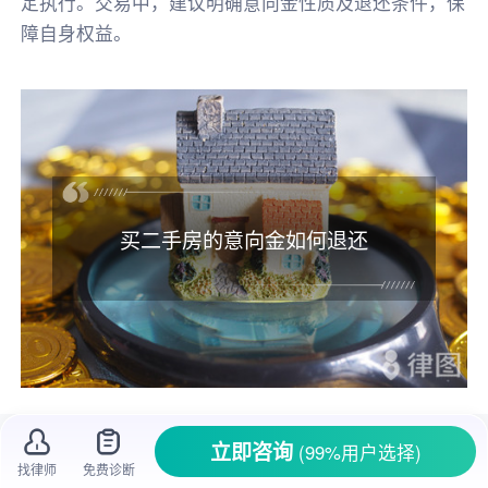
定执行。交易中，建议明确意向金性质及退还条件，保
障自身权益。
买二手房的意向金如何退还
很多人都有买二手房的打算，可在
购房
过程
立即咨询
(99%用户选择)
中，
意向金
的问题常常让人头疼。比如小李打算
找律师
免费诊断