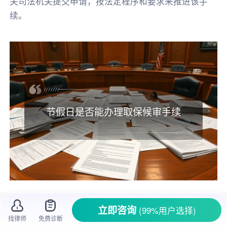
关司法机关提交申请，按法定程序和要求来推进该手
续。
节假日是否能办理取保候审手续
节假日期间遇到家里人
被拘留
，
家属
心急如
立即咨询
(99%用户选择)
焚，特别想赶紧
办理取保候审
把人弄出来，可又
找律师
免费诊断