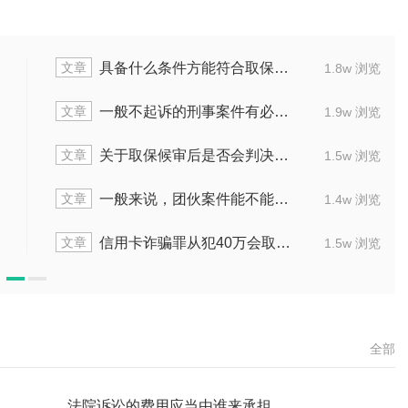
文章
公安阶段取保检察院也取保吗
1.6w 浏览
文章
取保候审后判缓刑，日期从什么时间算起
1.4w 浏览
文章
取保候审又涉其他案怎么办
1.8w 浏览
文章
花两万取保候审，判刑后要多久才能出来
2.1w 浏览
文章
取保候审两年多了应该怎么处理
1.3w 浏览
全部
法院诉讼的费用应当由谁来承担