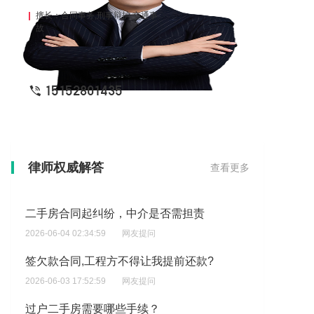
擅长：合同事务,刑事辩护,交通事
故
15152801435
是压房人现金收房装修后售卖的,我们可以申请退房么?
律师权威解答
查看更多
2026-06-04 12:39:24
网友提问
二手房合同起纠纷，中介是否需担责
2026-06-04 02:34:59
网友提问
签欠款合同,工程方不得让我提前还款?
2026-06-03 17:52:59
网友提问
过户二手房需要哪些手续？