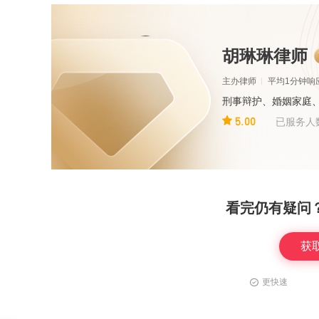
胡琳琳律师
主办律师
平均1分钟响
刑事辩护、婚姻家庭
5.00
已服务人
看完仍有疑问
获
更快速