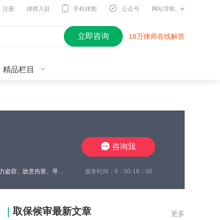
注册
律师入驻
手机律图
公众号
网站导航
立即咨询
18万律师在线解答
精品栏目
咨询我
服务时间：9：00-18：00
王瀚仑律师，江苏徐州，致力于刑事辩护，曾在诈骗、非法经营、虚开增值税发票、电力盗窃、故意伤害、寻衅滋事、开设赌场、帮信等多类案件中取得良好辩护效果，有多起缓刑、不起诉成功案例，同时在合同纠纷、债权债务、婚姻家事、抚养权纠纷、执行异议纠纷等方面，具有丰富的办案经验，认真负责，帮助每一位当事人维护合法权益。
取保候审最新文章
更多