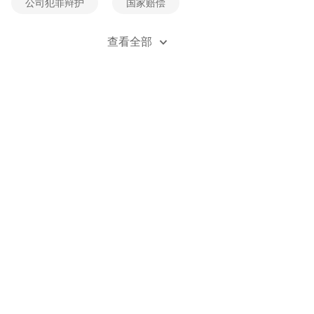
公司犯罪辩护
国家赔偿
经济犯罪辩护
死刑辩护
查看全部
贪污受贿辩护
刑事风险防控
刑事立案
刑事自诉
职务类犯罪辩护
职务侵占辩护
金融诈骗辩护
无罪辩护
刑事附带民事诉讼
刑法法规
刑事案例