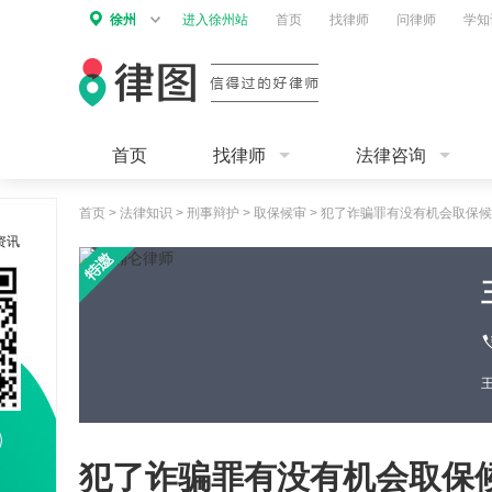
徐州
进入徐州站
首页
找律师
问律师
学知
首页
找律师
法律咨询
首页
>
法律知识
>
刑事辩护
>
取保候审
>
犯了诈骗罪有没有机会取保候
资讯
犯了诈骗罪有没有机会取保