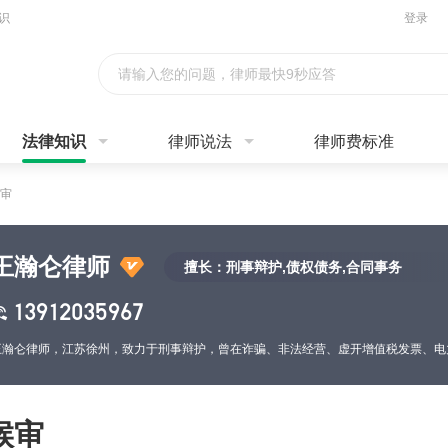
识
登录
请输入您的问题，律师最快9秒应答
法律知识
律师说法
律师费标准
审
王瀚仑律师
擅长：刑事辩护,债权债务,合同事务
13912035967
候审