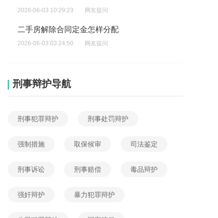
2026-06-03 10:29:23
网友提问
二手房解除合同定金怎样分配
2026-06-03 03:24:50
网友提问
全款买二手房交易流程?
2026-06-02 16:37:41
网友提问
刑事辩护导航
想了解，没有取得土地使用权是否可以转让?
2026-06-02 06:58:23
网友提问
刑事犯罪辩护
刑事处罚辩护
我想问问物管无缘无故撵走租客，物管费还需要业主交吗?
2026-06-01 16:30:27
网友提问
强制措施
取保候审
司法鉴定
离婚时夫妻过户的房子算不算二手房
2026-06-01 05:14:19
网友提问
刑事诉讼
刑事赔偿
毒品辩护
汽车过户汽车过户?
强奸辩护
暴力犯罪辩护
2026-06-04 17:24:46
网友提问