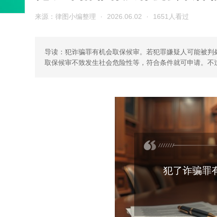
来源：律图小编整理
·
2026.06.02
·
1651人看过
导读：犯诈骗罪有机会取保候审。若犯罪嫌疑人可能被判
取保候审不致发生社会危险性等，符合条件就可申请。不
犯了诈骗罪