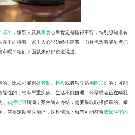
个
罪名
，嫌疑人及其
家属
心里肯定都慌得不行，特别想知道有
人在里面待着，家里人心里始终不踏实，而且也想着能早点把
候审呢？咱们下面就来好好说道说道。
审的。比如可能判处
管制
、
拘役
或者独立适用
附加刑
的；可能
危险性的；患有严重疾病、生活不能自理，怀孕或者正在哺乳
的；
羁押期限
届满，案件尚未办结，需要采取取保候审的。举
病，需要定期就医治疗，这种情况下就有可能符合
取保候审的