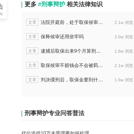
更多
#刑事辩护
相关法律知识
询
文章
如果检察院不批准逮捕就是取保候审么
1.8w 浏览
2.0w 浏览
文章
取保候审解除满一年后应采取什么行动
1.9w 浏览
1.3w 浏览
文章
取保候审的时间可不可以抵缓刑
1.5w 浏览
1.3w 浏览
文章
诈骗被取保候审要怎么办
1.4w 浏览
2.0w 浏览
文章
没谅解书，打架轻伤可以申请取保候审吗
1.5w 浏览
1.3w 浏览
刑事辩护专业问答普法
代位追偿10万未受理要如何处理