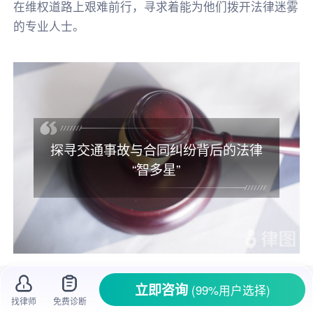
在维权道路上艰难前行，寻求着能为他们拨开法律迷雾
的专业人士。
探寻交通事故与合同纠纷背后的法律
“智多星”
在法律领域，
交通事故纠纷
和
合同纠纷
是极
立即咨询
(99%用户选择)
找律师
免费诊断
为常见却又复杂的领域。交通事故纠纷涉及
责任