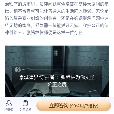
治秩序的城市里，法律问题就像隐藏在高楼大厦间的暗
礁，稍不留意就可能让普通人的生活陷入漩涡。无论是
陷入复杂商业纠纷的创业者，还是在婚姻继承问题中迷
茫无助的家庭，都急需一位能拨开云雾、守护公正的法
律引路人，张腾林律师便是这样一位存在。
京城律界“守护者”：张腾林为你丈量
公正之度
立即咨询
(99%用户选择)
找律师
免费诊断