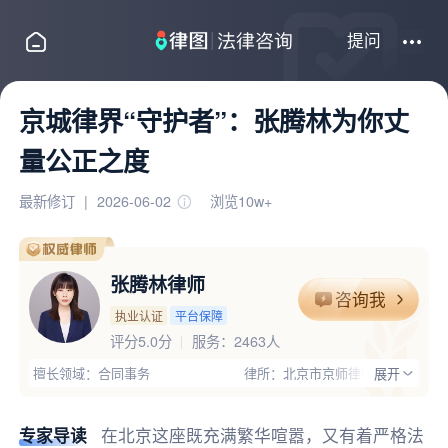
提问
京城律界“守护者”：张腾林为你丈
量公正之度
最新修订
|
2026-06-02
浏览10w+
张腾林律师
咨询我
执业认证
平台保障
评分5.0分
服务：
2463人
擅长领域：合同事务
律所：北京市京师律师事务所
展开
执业证号：11101202111290802
电话：18210972757
律师优势：有团队,办过大案,高学历,有顾问单位经验,丰富的专业经
专家导读
在北京这座既充满繁华喧嚣，又有着严格法