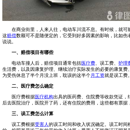
在商业街里，人来人往，电动车川流不息。有时候，就可
这
赔偿
数额可不是随便定的，它受到好多因素的影响，比如伤
说说。
一、赔偿项目有哪些
电动车撞人后，赔偿项目通常包括
医疗费
、误工费、
护理
生活费，以及因康复护理、继续治疗实际发生的必要的康复费、
为受伤休息了半个月没上班，耽误的这半个
月工资
就是误工费
二、医疗费怎么确定
医疗费根据
医疗机构
出具的医药费、住院费等收款凭证，
后去医院治疗，医院开了药，还有住院的费用，这些都有票据
三、误工费怎么计算
误工费根据
受害人
的误工时间和收入状况确定。误工时间