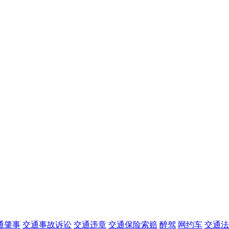
通肇事
交通事故诉讼
交通违章
交通保险索赔
醉驾
网约车
交通法