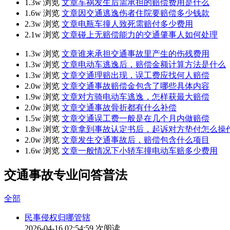
1.3w 浏览
文章
车祸发生后需承担的赔偿费用是什么
1.6w 浏览
文章
因交通逃逸伤者住院要赔偿多少钱款
2.3w 浏览
文章
电瓶车撞人致死需赔付多少费用
2.1w 浏览
文章
碰上无赔偿能力的交通肇事人如何处理
1.3w 浏览
文章
谁来承担交通事故里产生的伤残费用
1.3w 浏览
文章
电动车逃逸后，赔偿金额计算方法是什么
1.3w 浏览
文章
交通理赔出现，误工费应找何人赔偿
2.0w 浏览
文章
交通事故赔偿金包含了哪些具体内容
1.9w 浏览
文章
对方骑电动车逃逸，怎样获最大赔偿
2.0w 浏览
文章
交通事故骨折都有什么补偿
1.5w 浏览
文章
交通误工费一般是在几个月内做赔偿
1.8w 浏览
文章
拿到事故认定书后，起诉对方垫付怎么操
2.0w 浏览
文章
发生交通事故后，赔偿包含什么项目
1.6w 浏览
文章
一般情况下小轿车撞电动车赔多少费用
交通事故专业问答普法
全部
民事侵权归哪管辖
2026-04-16 02:54:59
次阅读