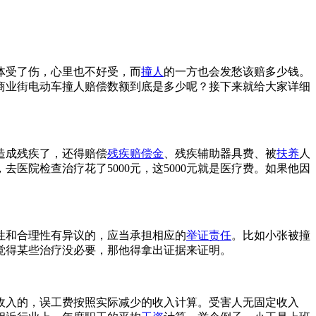
体受了伤，心里也不好受，而
撞人
的一方也会发愁该赔多少钱。
商业街电动车撞人赔偿数额到底是多少呢？接下来就给大家详细
造成残疾了，还得赔偿
残疾赔偿金
、残疾辅助器具费、被
扶养
人
院检查治疗花了5000元，这5000元就是医疗费。如果他因
性和合理性有异议的，应当承担相应的
举证责任
。比如小张被撞
觉得某些治疗没必要，那他得拿出证据来证明。
收入的，误工费按照实际减少的收入计算。受害人无固定收入