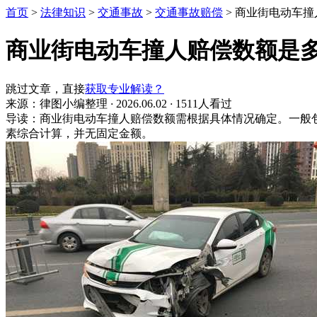
首页
>
法律知识
>
交通事故
>
交通事故赔偿
>
商业街电动车撞
商业街电动车撞人赔偿数额是
跳过文章，直接
获取专业解读？
来源：律图小编整理
·
2026.06.02
·
1511人看过
导读：商业街电动车撞人赔偿数额需根据具体情况确定。一般
素综合计算，并无固定金额。