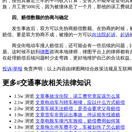
的，按照其最近三年的平均收入计算；受害人不能举证证明其
族，月工资5000元，因为被撞休息了一个月，那他的误工费
四、赔偿数额的协商与确定
发生事故后，双方可以先协商赔偿数额。在协商的时候，
赔偿。要是双方协商不成，被撞的一方可以
向法院起诉
。
起诉
商业街电动车撞人赔偿后，还可能会有一些后续的问题，
盾。这时候不妨到
律图
咨询本地律师，律图平台上的律师都有
在处理赔偿后续问题时少走弯路，更好地维护自己的合法权益
投诉/举报
免责声明：以上内容由律图网结合政策法规及互联网
更多
#交通事故
相关法律知识
1.5w 浏览
文章
事故没住院，误工费究竟应该怎么算
2.1w 浏览
文章
电动车与轿车相撞，应以什么方式赔偿
2.0w 浏览
文章
车祸无法赔偿，是否会要求父母赔偿
1.9w 浏览
文章
货车非营运出事故，停运损失找谁赔
2.0w 浏览
文章
电瓶车撞汽车致损，赔偿费用如何算
1.8w 浏览
文章
拖欠停车费不交，车被划伤了怎么赔偿