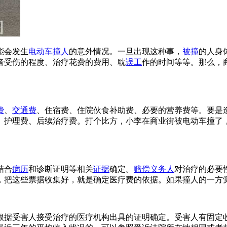
能会发生
电动车撞人
的意外情况。一旦出现这种事，
被撞
的人身
者受伤的程度、治疗花费的费用、耽
误工
作的时间等等。那么，
费
、
交通费
、住宿费、住院伙食补助费、必要的营养费等。要是
护理费、后续治疗费。打个比方，小李在商业街被电动车撞了，去医
。
结合
病历
和诊断证明等相关
证据
确定。
赔偿义务人
对治疗的必要
，把这些票据收集好，就是确定医疗费的依据。如果撞人的一方
根据受害人接受治疗的医疗机构出具的证明确定。受害人有固定