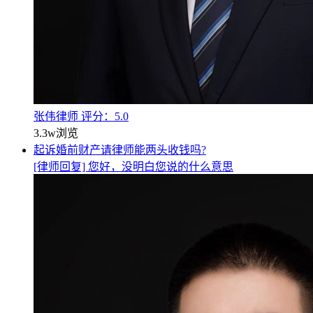
张伟律师
评分：5.0
3.3w
浏览
起诉婚前财产请律师能两头收钱吗?
[律师回复] 您好，没明白您说的什么意思