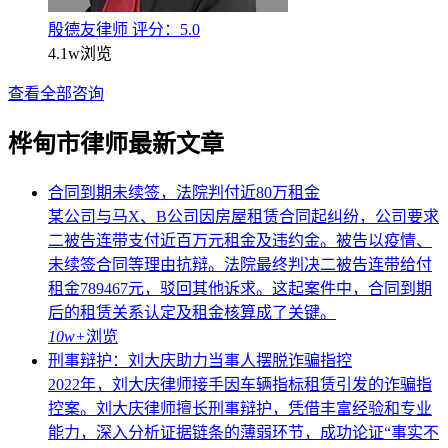
殷德友律师
评分：5.0
4.1w
浏览
查看全部咨询
桦甸市律师最新文章
合同到期未续签，法院判付近80万租金
某公司与马X、B公司因房屋租赁合同起纠纷，公司要求
二被告连带支付近百万元租金及违约金。被告以疫情、
未续签合同等理由抗辩。法院最终判决二被告连带给付
租金789467元，驳回其他诉求。这起案件中，合同到期
后的租赁关系认定及租金核算成了关键。
10w+
浏览
刑事辩护：刘大庆助力当事人摆脱诈骗指控
2022年，刘大庆律师接手因车辆指标租赁引发的诈骗指
控案。刘大庆律师擅长刑事辩护，凭借丰富经验和专业
能力，深入分析证据链条的薄弱环节，成功论证“事实不