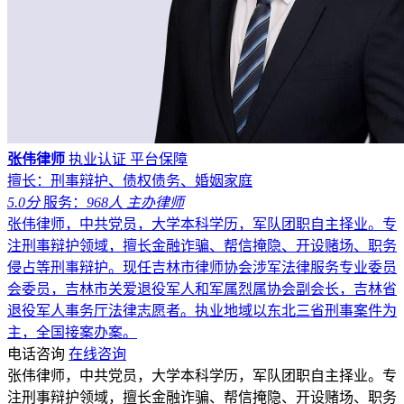
张伟律师
执业认证
平台保障
擅长：刑事辩护、债权债务、婚姻家庭
5.0分
服务：
968人
主办律师
张伟律师，中共党员，大学本科学历，军队团职自主择业。专
注刑事辩护领域，擅长金融诈骗、帮信掩隐、开设赌场、职务
侵占等刑事辩护。现任吉林市律师协会涉军法律服务专业委员
会委员，吉林市关爱退役军人和军属烈属协会副会长，吉林省
退役军人事务厅法律志愿者。执业地域以东北三省刑事案件为
主，全国接案办案。
电话咨询
在线咨询
张伟律师，中共党员，大学本科学历，军队团职自主择业。专
注刑事辩护领域，擅长金融诈骗、帮信掩隐、开设赌场、职务