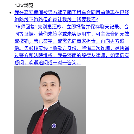
4.2w
浏览
我在恋爱期间被男方骗了骗了租车合同目前他现在已经
跑路线下跑路但商家让我线上钱要我还?
[律师回复] 先别急还款。立即报警并保存聊天记录、合
同等证据。若你未签字或未实际用车，可主张合同无效
或撤销；若已签字，或需先向商家担责，再向男方追
偿。务必核实线上收款方身份，警惕二次诈骗，尽快通
过警方和法院维权。我是济南的殷德友律师，如果仍有
疑问，欢迎追问或一对一咨询。