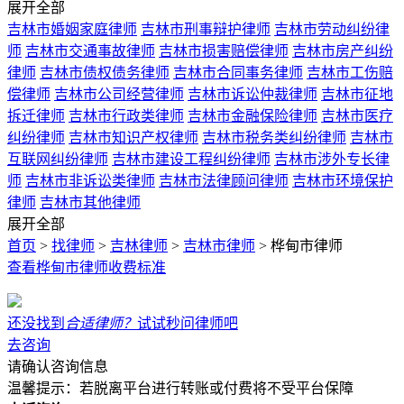
展开全部
吉林市婚姻家庭律师
吉林市刑事辩护律师
吉林市劳动纠纷律
师
吉林市交通事故律师
吉林市损害赔偿律师
吉林市房产纠纷
律师
吉林市债权债务律师
吉林市合同事务律师
吉林市工伤赔
偿律师
吉林市公司经营律师
吉林市诉讼仲裁律师
吉林市征地
拆迁律师
吉林市行政类律师
吉林市金融保险律师
吉林市医疗
纠纷律师
吉林市知识产权律师
吉林市税务类纠纷律师
吉林市
互联网纠纷律师
吉林市建设工程纠纷律师
吉林市涉外专长律
师
吉林市非诉讼类律师
吉林市法律顾问律师
吉林市环境保护
律师
吉林市其他律师
展开全部
首页
>
找律师
>
吉林律师
>
吉林市律师
>
桦甸市律师
查看
桦甸市
律师收费标准
还没找到
合适律师？
试试秒问律师吧
去咨询
请确认咨询信息
温馨提示：若脱离平台进行转账或付费将不受平台保障