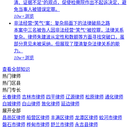
清、证据不足”的观点，促使检察院作出不起诉决定，避
免当事人被错误定罪。
10w+
浏览
非法经营“笑气”案：复杂局面下的法律破局之路
本案中三名被告人因非法经营“笑气”被控罪，法律关系
复杂。律师朱建波从定性和数额等方面寻找突破口，虽
部分意见未被采纳，但展现了理清复杂法律关系的能
力。
10w+
浏览
查看全部知识
热门律师
热门区县
热门专长
长春律师
吉林市律师
四平律师
辽源律师
松原律师
通化律师
白城律师
白山律师
敦化律师
延边律师
展开全部
昌邑区律师
船营区律师
丰满区律师
龙潭区律师
蛟河市律师
磐石市律师
桦甸市律师
舒兰市律师
永吉县律师