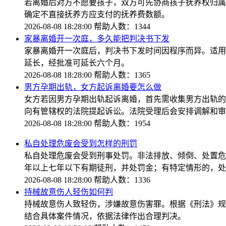
若离婚后对方不愿要孩子，双方可先协商孩子抚养权归属
确定不直接抚养方应支付的抚养费数额。
2026-08-08 18:28:00
帮助人数：1344
家暴离婚开一次庭，多久能把判决书下发
家暴离婚开一次庭后，判决书下发时间因程序而异。适用
延长，经批准可延长六个月。
2026-08-08 18:28:00
帮助人数：1365
男方孕期出轨，女方起诉离婚要怎么做
女方若因男方孕期出轨起诉离婚，首先需收集男方出轨的
向有管辖权的法院提起诉讼。法院受理后会安排调解和审
2026-08-08 18:28:00
帮助人数：1954
私自处理危废会受到怎样的刑罚
私自处理危废会受到刑事处罚。非法排放、倾倒、处置危
年以上七年以下有期徒刑，并处罚金；有特定情形的，处
2026-08-08 18:28:00
帮助人数：1336
持械故意伤人轻伤如何判
持械故意伤人致轻伤，涉嫌故意伤害罪。根据《刑法》规
结合具体案件情况，依据法律作出合理判决。