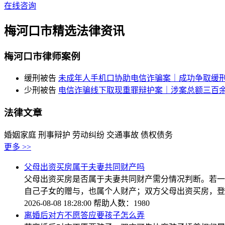
在线咨询
梅河口市精选法律资讯
梅河口市律师案例
缓刑
被告
未成年人手机口协助电信诈骗案｜成功争取缓
少刑
被告
电信诈骗线下取现重罪辩护案｜涉案总额三百
法律文章
婚姻家庭
刑事辩护
劳动纠纷
交通事故
债权债务
更多 >>
父母出资买房属于夫妻共同财产吗
父母出资买房是否属于夫妻共同财产需分情况判断。若一
自己子女的赠与，也属个人财产；双方父母出资买房，登
2026-08-08 18:28:00
帮助人数：1980
离婚后对方不愿答应要孩子怎么弄