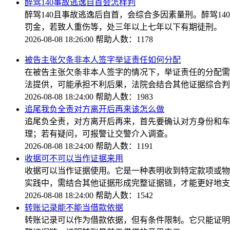
醉驾140事故逃逸自首会怎样判
醉驾140且事故逃逸后自首，会综合多因素量刑。醉驾
罚金，若致人重伤等，处三年以上七年以下有期徒刑。
2026-08-08 18:26:00
帮助人数：1178
被告主张欠条非本人签字举证责任如何分配
在被告主张欠条非本人签字的情况下，举证责任的分配需
法提供，可能承担不利后果，法院会结合其他证据综合判
2026-08-08 18:24:00
帮助人数：1983
追尾我负全责对方离开后再来该怎么做
追尾负全责，对方离开后再来，首先要确认对方身份和车
理；若有疑问，可报警让交警介入调查。
2026-08-08 18:24:00
帮助人数：1191
收据可不可以当作证据来用
收据可以当作证据使用。它是一种表明收到特定款项或物
实践中，需结合其他证据形成完整证据链，才能更好地支
2026-08-08 18:24:00
帮助人数：1542
转账记录能不能当借款依据
转账记录可以作为借款依据，但有条件限制。它只能证明