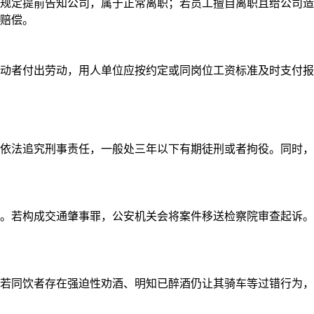
规定提前告知公司，属于正常离职；若员工擅自离职且给公司造
赔偿。
动者付出劳动，用人单位应按约定或同岗位工资标准及时支付报
依法追究刑事责任，一般处三年以下有期徒刑或者拘役。同时，
。若构成交通肇事罪，公安机关会将案件移送检察院审查起诉。
若同饮者存在强迫性劝酒、明知已醉酒仍让其骑车等过错行为，