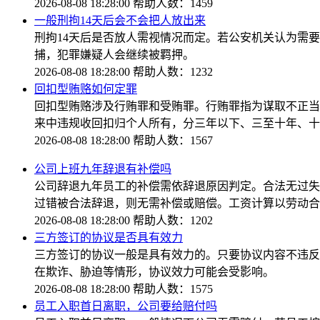
2026-08-08 18:28:00
帮助人数：1459
一般刑拘14天后会不会把人放出来
刑拘14天后是否放人需视情况而定。若公安机关认为需
捕，犯罪嫌疑人会继续被羁押。
2026-08-08 18:28:00
帮助人数：1232
回扣型贿赂如何定罪
回扣型贿赂涉及行贿罪和受贿罪。行贿罪指为谋取不正当
来中违规收回扣归个人所有，分三年以下、三至十年、十
2026-08-08 18:28:00
帮助人数：1567
公司上班九年辞退有补偿吗
公司辞退九年员工的补偿需依辞退原因判定。合法无过失
过错被合法辞退，则无需补偿或赔偿。工资计算以劳动合
2026-08-08 18:28:00
帮助人数：1202
三方签订的协议是否具有效力
三方签订的协议一般是具有效力的。只要协议内容不违反
在欺诈、胁迫等情形，协议效力可能会受影响。
2026-08-08 18:28:00
帮助人数：1575
员工入职首日离职，公司要给赔付吗