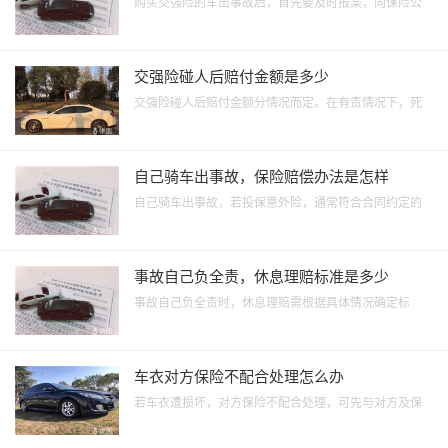
购买交强险的车出事故后，首先要及时报案，向保险公
司说明事故情况。然后配合保险公司进行现场勘查、定
损等工作。在责任明确的情况下，保险公司会在交强险
责任限额内进行赔偿，若涉及人员伤亡，还需提供相关
交强险碰人后赔付金额是多少
医疗证明等材料来获得相应赔付。
交强险碰人后赔付金额分情况而定。在有责情况下，死
亡伤残赔偿限额为18万，医疗费用赔偿限额为1.8万，财
产损失赔偿限额为2000元；无责时，死亡伤残赔偿限额
为1.8万，医疗费用赔偿限额为1800元，财产损失赔偿限
自己骑车出事故，保险赔偿办法是怎样
额为100元。
自己骑车出事故，若投保意外险，通常符合合同约定的
意外事故，可获得意外身故、伤残及医疗费用赔偿。若
投有医疗险，合理且必要的医疗费用能按合同报销。但
免责范围内的情况，如被保险人故意行为等，保险公司
事故自己负全责，休息理赔标准是多少
不承担赔偿责任。
事故自己负全责时，休息理赔需根据具体情况确定标
准。若有保险，依保险合同约定赔偿；无保险则自己承
担。赔偿项目含误工费等，误工费根据误工时间和收入
状况确定，误工时间由医疗机构出具证明，收入状况按
车衣对方保险不配合处理怎么办
实际减少收入或相近行业上一年度平均工资计算。
若车衣遭损坏，对方保险不配合处理，可先与对方及保
险公司沟通协商，明确责任与赔偿事宜。若协商无果，
可收集事故相关证据，如事故认定书、车衣购买凭证