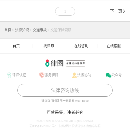
等，向法院提起诉讼，以维护自身合法权益，要求对方
及保险公司承担赔偿责任。
下一页
1
首页
>
法律知识
>
交通事故
>
交通保险索赔
首页
找律师
在线咨询
在线客服
律师认证
服务保障
法务协助
公众号
法律咨询热线
建议拨打时间
周一到周五 9:00~18:00
严禁采集，违者必究
©2004-2026 m.64365.com All Rights Reserved.
蜀ICP备15018055号-1
隐私保护
投诉建议
不良信息举报