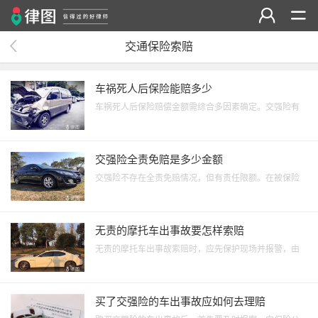
交通保险索赔
车祸死人后保险能赔多少
车祸死人后保险赔偿金额需综合多因素确定。交强险有
责任死亡伤残赔偿限额为18万，无责任为1.8万；商业三
者险按合同约定赔偿，若保额100万且负主要责任，会在
扣除交强险赔偿后，按责任比例在100万限额内赔付。此
交强险全责免赔是多少金额
外，还受事故责任划分、当地经济水平等影响。
交强险不存在全责免赔情况，但有责任限额。在被保险
人有责任时，死亡伤残赔偿限额为18万，医疗费用赔偿
限额为1.8万，财产损失赔偿限额为2000元。即全责情况
下，交强险按此责任限额进行赔付，并非按免赔金额操
无责的摩托车出事故要怎样索赔
作。
无责的摩托车出事故索赔时，应先保护现场并报警，由
交警出具事故责任认定书。之后向责任方及其保险公司
主张赔偿，若责任方拒绝赔偿，可通过向法院起诉等法
律途径解决，索赔项目通常涵盖车辆维修、医疗、误工
买了交强险的车出事故应如何去理赔
等费用。