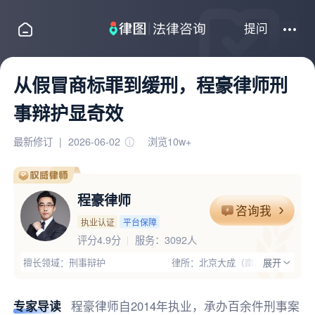
提问
从假冒商标罪到缓刑，程豪律师刑
事辩护显奇效
最新修订
|
2026-06-02
浏览10w+
程豪律师
咨询我
执业认证
平台保障
评分4.9分
服务：
3092人
擅长领域：刑事辩护
律所：北京大成（南京）律师事务所
展开
执业证号：13201201410755934
电话：15996224164
律师优势：有团队,办过大案,丰富的专业经验;程豪律师刑辩团队秉承“
专家导读
程豪律师自2014年执业，承办百余件刑事案