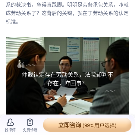
系的裁决书，急得直跺脚。明明是劳务承包关系，咋就
成劳动关系了？这背后的关键，就在于劳动关系的认定
标准。
仲裁认定存在劳动关系，法院却判不
存在，咋回事？
立即咨询
(99%用户选择)
找律师
免费诊断
陈老板经营着一家劳务经营部，
承包
了农产