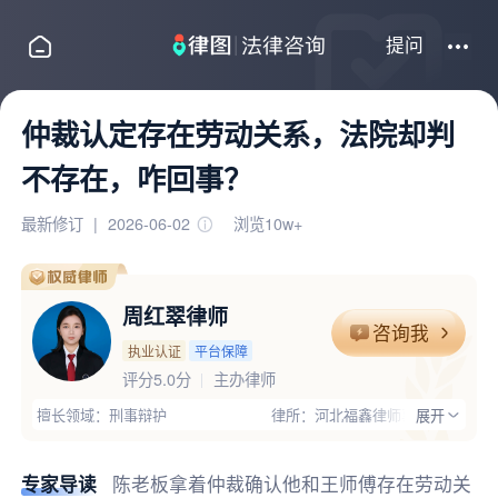
提问
仲裁认定存在劳动关系，法院却判
不存在，咋回事？
最新修订
|
2026-06-02
浏览10w+
周红翠律师
咨询我
执业认证
平台保障
评分5.0分
主办律师
擅长领域：刑事辩护
律所：河北福鑫律师事务所
展开
执业证号：11309202311675941
电话：15503179615
律师优势：办过大案,会外语,有顾问单位经验,丰富的专业经验,大型企业
专家导读
陈老板拿着仲裁确认他和王师傅存在劳动关