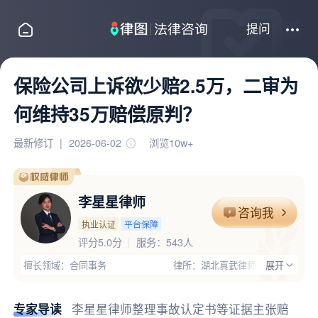
提问
保险公司上诉欲少赔2.5万，二审为
何维持35万赔偿原判？
最新修订
|
2026-06-02
浏览10w+
李星星律师
咨询我
执业认证
平台保障
评分5.0分
服务：
543人
擅长领域：合同事务
律所：湖北真武律师事务所
展开
执业证号：14206202211473256
电话：15308678530
律师优势：有团队,主任律师,办过大案,高学历,有顾问单位经验;拥有
专家导读
李星星律师整理事故认定书等证据主张赔