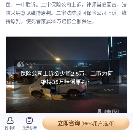
偿，一审胜诉。二审保险公司上诉，律师当庭回击，法
院采纳意见维持原判。二审法院驳回保险公司上诉，维
持原判，使死者家属35万赔偿全额保住。
保险公司上诉欲少赔2.5万，二审为何
维持35万赔偿原判？
立即咨询
(99%用户选择)
找律师
免费诊断
20XX年X月X日，
当事人
驾驶三轮摩托车与