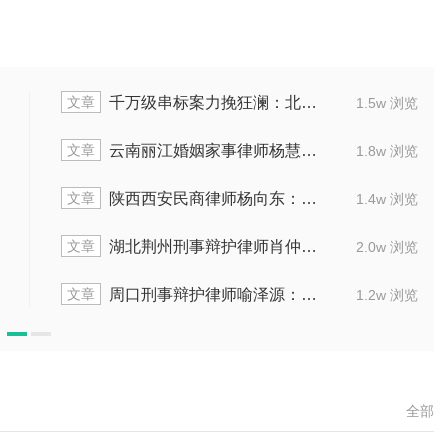
文章
千万级串标案力挽狂澜：北京声驰(南昌)律所代理串通投标案获缓刑纪实
1.5w 浏览
文章
云南丽江婚姻家事律师杨慧：代理离婚案助当事人解脱
1.8w 浏览
文章
陕西西安民商律师杨向东：擅处理医疗及行政纠纷
1.4w 浏览
文章
湖北荆州刑事辩护律师肖仲鹏：精准辩护多起刑案
2.0w 浏览
文章
周口刑事辩护律师喻泽源：擅长疑难复杂刑案
1.2w 浏览
全部