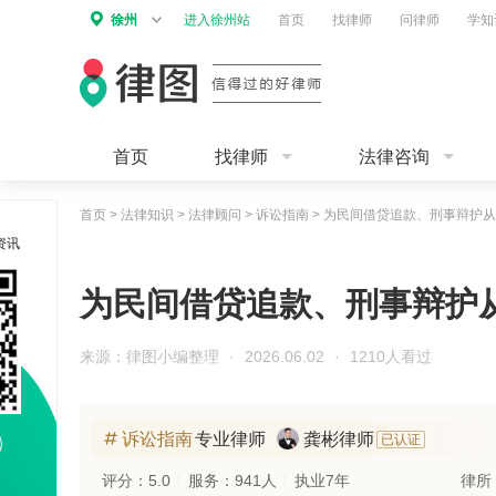
徐州
进入徐州站
首页
找律师
问律师
学知
首页
找律师
法律咨询
首页
>
法律知识
>
法律顾问
>
诉讼指南
>
为民间借贷追款、刑事辩护从
资讯
为民间借贷追款、刑事辩护
来源：律图小编整理
·
2026.06.02
·
1210人看过
诉讼指南
专业律师
龚彬律师
已认证
评分：5.0
服务：941人
执业7年
律所