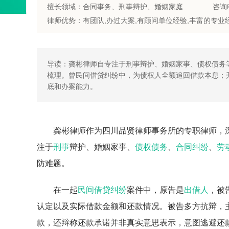
擅长领域：合同事务、刑事辩护、婚姻家庭
咨询电
导读：龚彬律师自专注于刑事辩护、婚姻家事、债权债务等
梳理。曾民间借贷纠纷中，为债权人全额追回借款本息；
底和办案能力。
龚彬律师作为四川品贤律师事务所的专职律师，
注于
刑事
辩护、婚姻家事、
债权债务
、
合同纠纷
、
劳
防难题。
在一起
民间借贷纠纷
案件中，原告是
出借人
，被
认定以及实际借款金额和还款情况。被告多方抗辩，
款，还辩称还款承诺并非真实意思表示，意图逃避还