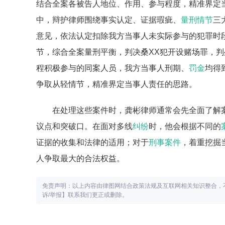
结合全案各被告人地位、作用、参与程度，精准界定
中，辩护律师围绕事实认定、证据瑕疵、
量刑情节
三
意见，依法认定扣除我方当事人未实际参与的犯罪时
节，综合全案量刑平衡，判决桑XX犯开设赌场罪，判
程积极参与的同案人员，我方当事人刑期、
罚金
均得
争取从轻情节，精准界定当事人责任的思路。
在处理这些案件时，龚彬律师通常会先全面了解
议点和突破口。在面对多线
纠纷
时，他会根据不同的
证据的收集和法律的适用；对于
刑事案件
，着重挖掘
人争取最大的合法权益。
免责声明：以上内容由律图网结合政策法规及互联网相关知识整合，
诉/举报】联系我们更正或删除。