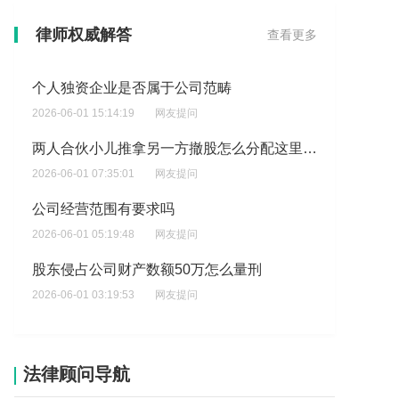
个人独资企业是否属于公司范畴
律师权威解答
查看更多
2026-06-01 15:14:19
网友提问
两人合伙小儿推拿另一方撤股怎么分配这里有一笔顾客预留款提前预支付房租撤股的需不需要承担?
2026-06-01 07:35:01
网友提问
公司经营范围有要求吗
2026-06-01 05:19:48
网友提问
股东侵占公司财产数额50万怎么量刑
2026-06-01 03:19:53
网友提问
当公司股东携款离开该做什么处理
2026-05-31 10:01:38
网友提问
打借条实则是投资，该种情况要如何处理
2026-06-04 07:16:19
网友提问
法律顾问导航
股东侵占公司财产数额6万的量刑是怎样