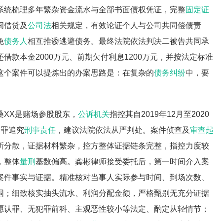
系统梳理多年繁杂资金流水与全部书面债权凭证，完整
固定证
间借贷及
公司法
相关规定，有效论证个人与公司共同偿债责
免
债务人
相互推诿逃避债务。最终法院依法判决二被告共同承
款本金2000万元、前期欠付利息1200万元，并按法定标准
这个案件可以提炼出的办案思路是：在复杂的
债务纠纷
中，要
桑XX是赌场参股股东，
公诉机关
指控其自2019年12月至2020
场罪追究
刑事责任
，建议法院依法从严判处。案件侦查及
审查起
所分散，证据材料繁杂，控方整体证据链条完整，指控力度较
，整体
量刑
基数偏高。龚彬律师接受委托后，第一时间介入案
案件事实与证据。精准核对当事人实际参与时间、到场次数、
围；细致核实抽头流水、利润分配金额，严格甄别无充分证据
愿认罪、无犯罪前科、主观恶性较小等法定、酌定从轻情节；