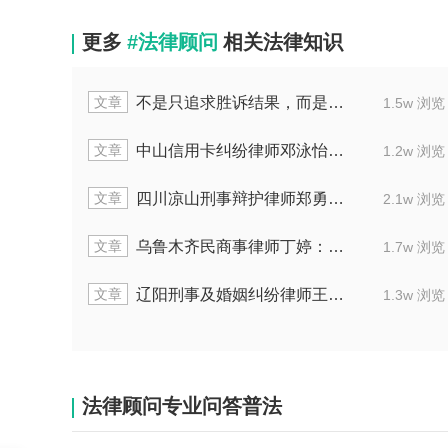
更多
#法律顾问
相关法律知识
文章
不是只追求胜诉结果，而是为当事人谋最优解
1.5w 浏览
文章
中山信用卡纠纷律师邓泳怡：排除共债削减高额费用
1.2w 浏览
文章
四川凉山刑事辩护律师郑勇：专精网络及职务犯罪
2.1w 浏览
文章
乌鲁木齐民商事律师丁婷：处理二手汽车及买卖合同纠纷
1.7w 浏览
文章
辽阳刑事及婚姻纠纷律师王铖：护矿工免担刑责
1.3w 浏览
法律顾问专业问答普法