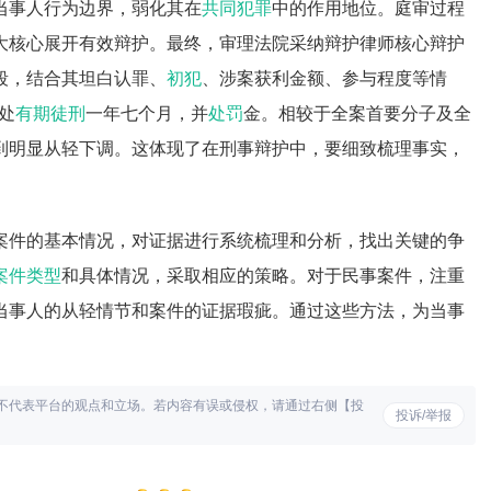
当事人行为边界，弱化其在
共同犯罪
中的作用地位。庭审过程
大核心展开有效辩护。最终，审理法院采纳辩护律师核心辩护
段，结合其坦白认罪、
初犯
、涉案获利金额、参与程度等情
处
有期徒刑
一年七个月，并
处罚
金。相较于全案首要分子及全
到明显从轻下调。这体现了在刑事辩护中，要细致梳理事实，
案件的基本情况，对证据进行系统梳理和分析，找出关键的争
案件类型
和具体情况，采取相应的策略。对于民事案件，注重
当事人的从轻情节和案件的证据瑕疵。通过这些方法，为当事
不代表平台的观点和立场。若内容有误或侵权，请通过右侧【投
投诉/举报