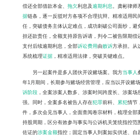
偿还全部借款本金、
拖欠
利息及
逾期利息
。龚彬律师
据
链条，逐一反驳对方各项不合理抗辩。精准适用民
任，突破债务主体认定难点，成功刺破公司面纱，避
担还款责任，全额支持原告诉请，判令二被告限期偿还借
支付后续逾期利息，全部
诉讼费用
由
败诉
方承担。从
系统梳理
证据
，精准适用法律，突破关键难点。
另一起案件是多人团伙开设赌场案。我方
当事人
年1月期间，长期参与赌场经营管理，应当以开设赌
诉阶段
，全案涉案人数多、涉案时间跨度长、涉案场
强。同时，全案多名被告人存在
犯罪
前科、
累犯
情节
件，多次会见当事人，全面查阅卷宗材料，梳理全部
持股周期，区分有效参与事实与公诉机关笼统指控范
佐证的
涉案金额
指控；固定当事人到案如实供述、自