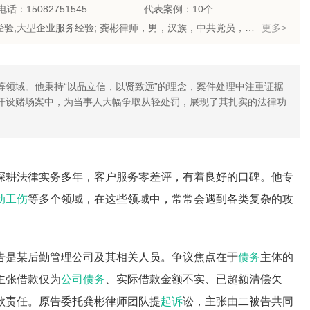
话：15082751545
代表案例：10个
律师优势：有团队,办过大案,有顾问单位经验,丰富的专业经验,大型企业服务经验; 龚彬律师，男，汉族，中共党员，四川品贤律师事务所专职律师，在刑事辩护、婚姻家庭、损害赔偿、合同纠纷等领域有独到见解，秉承“以品立信，以贤致远”的宗旨，贯彻“维护社会公平正义”“维护当事人合法权益”的原则，以扎实的法律功底、娴熟的法律技巧、丰富的实践经验、良好的职业道德、较强的社会协调能力为您提供最优质的的法律服务！
更多>
领域。他秉持“以品立信，以贤致远”的理念，案件处理中注重证据
开设赌场案中，为当事人大幅争取从轻处罚，展现了其扎实的法律功
深耕法律实务多年，客户服务零差评，有着良好的口碑。他专
动工伤
等多个领域，在这些领域中，常常会遇到各类复杂的攻
告是某后勤管理公司及其相关人员。争议焦点在于
债务
主体的
主张借款仅为
公司债务
、实际借款金额不实、已超额清偿欠
款责任。原告委托龚彬律师团队提
起诉
讼，主张由二被告共同