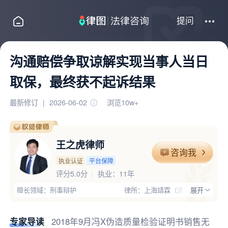
提问
沟通赔偿争取谅解实现当事人当日
取保，最终获不起诉结果
最新修订
|
2026-06-02
浏览10w+
王之虎律师
咨询我
执业认证
平台保障
评分5.0分
执业：
11年
擅长领域：刑事辩护
律所：上海靖霖（济南）律师事务所
展开
执业证号：13701201510663049
电话：18363025007
律师优势：有团队,主任律师,办过大案,高学历,丰富的专业经验;曾
专家导读
2018年9月冯X伪造质量检验证明书销售无