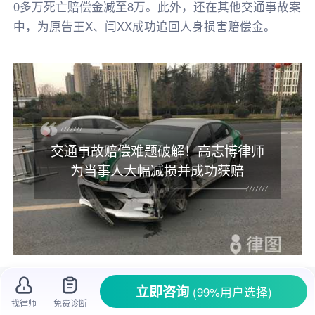
0多万死亡赔偿金减至8万。此外，还在其他交通事故案
中，为原告王X、闫XX成功追回人身损害赔偿金。
交通事故赔偿难题破解！高志博律师
为当事人大幅减损并成功获赔
高志博律师是黑龙江铁兵律师事务所的
合伙
立即咨询
(99%用户选择)
找律师
免费诊断
人
，
刑事
辩护团队与
婚姻家庭
团队的主任，同时