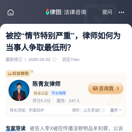
提问
被控“情节特别严重”，律师如何为
当事人争取最低刑？
最新修订
|
2026-06-02
浏览10w+
陈青友律师
咨询我
执业认证
平台保障
评分5.0分
服务：
247人
擅长领域：刑事辩护
律所：山东君诚仁和律师事务所
展开
执业证号：13717201710011324
电话：15554084955
律师优势：有顾问单位经验,丰富的专业经验,大型企业服务经验;具有
专家导读
被告人李X被控传播淫秽物品牟利罪，公诉