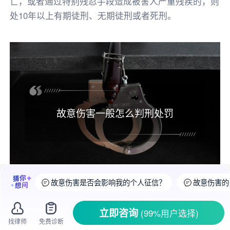
亡，或者通过特别残忍手段造成被害人严重残疾的，则
处10年以上有期徒刑、无期徒刑或者死刑。
故意伤害一般怎么判刑处罚
故意伤害是否会影响我的个人征信？
故意伤害的
根据我国
刑法
的规定，根据具体伤害情形，
立即咨询
(99%用户选择)
损害程度的不同，
量刑标准
也有所不同，具体如
找律师
免费诊断