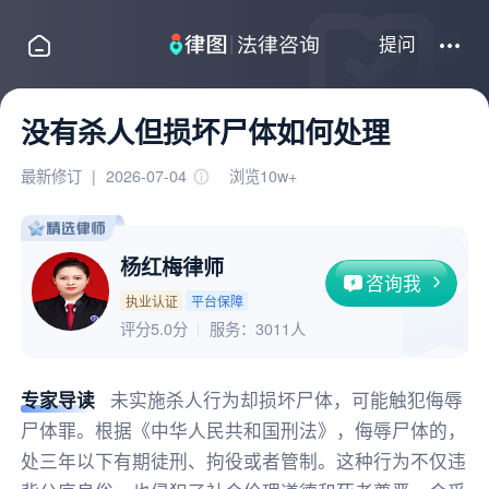
提问
没有杀人但损坏尸体如何处理
最新修订
|
2026-07-04
浏览10w+
杨红梅律师
咨询我
执业认证
平台保障
评分5.0分
服务：
3011人
专家导读
未实施杀人行为却损坏尸体，可能触犯侮辱
尸体罪。根据《中华人民共和国刑法》，侮辱尸体的，
处三年以下有期徒刑、拘役或者管制。这种行为不仅违