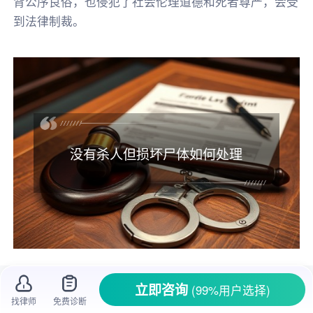
背公序良俗，也侵犯了社会伦理道德和死者尊严，会受
到法律制裁。
没有杀人但损坏尸体如何处理
在生活里，大家可能都听说过一些和尸体相
立即咨询
(99%用户选择)
关的案件，一般常见的是杀人
抛尸
之类的。但还
找律师
免费诊断