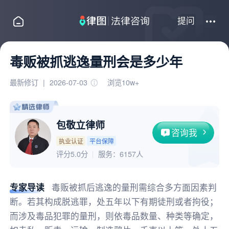
提问
毒贩被抓逃逸量刑会是多少年
最新修订
|
2026-07-03
浏览10w+
包敬立律师
咨询我
执业认证
平台保障
评分5.0分
服务：
6157人
专家导读
毒贩被抓后逃逸的量刑需综合多方面因素判
断。若其构成脱逃罪，处五年以下有期徒刑或者拘役；
而涉及毒品犯罪的量刑，则依毒品数量、种类等确定，