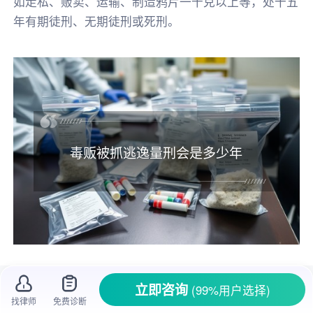
如走私、贩卖、运输、制造鸦片一千克以上等，处十五
年有期徒刑、无期徒刑或死刑。
毒贩被抓逃逸量刑会是多少年
在司法打击
犯罪
的过程中，毒贩一直是重点
立即咨询
(99%用户选择)
打击对象。毒品对社会的危害极大，不仅会损害
找律师
免费诊断