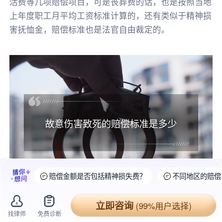
活费等几项赔偿项目，可是丧葬费的话，也是按照当地
上年度职工月平均工资标准计算的，还有类似于精神损
害抚恤金，赔偿标准也是法官自由裁定的。
故意伤害致死的赔偿标准是多少
赔偿金额是否包括精神损失费？
不同地区的赔偿
立即咨询
(99%用户选择)
一、
故意伤害致死
的
赔偿标准
是多少?
找律师
免费诊断