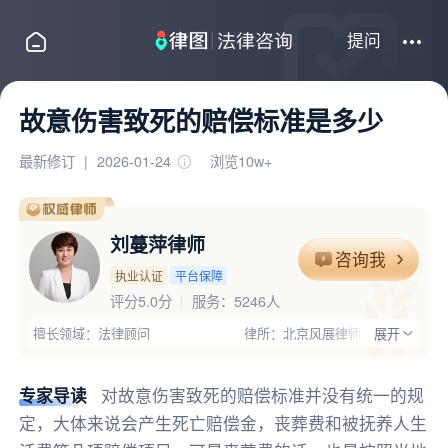
提问
故意伤害致死的赔偿标准是多少
最新修订
|
2026-01-24
浏览10w+
刘蔓萍律师
咨询我
执业认证
平台保障
评分5.0分
服务：
5246人
擅长领域：法律顾问
律所：北京风展律师事务所
展开
执业证号：11101200911924785
电话：13911662428
律师优势：有顾问单位经验,丰富的专业经验,医院工作经历,大型企业
专家导读
对故意伤害致死的赔偿标准并没有统一的规
定，大体来说会产生死亡赔偿金，丧葬费和被抚养人生