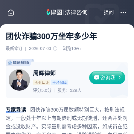
提问
团伙诈骗300万坐牢多少年
最新修订
|
2026-07-03
浏览10w+
周辉律师
咨询我
执业认证
平台保障
评分5.0分
服务：
329人
专家导读
团伙诈骗300万属数额特别巨大，按刑法规
定，一般处十年以上有期徒刑或无期徒刑，还会并处罚
金或没收财产。实际量刑需考虑多种因素，如成员在犯