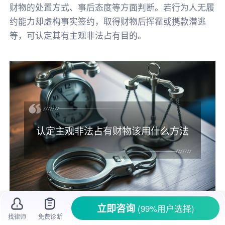
财物的处置方式、事后态度等方面判断。若行为人无履
约能力却虚构事实签约，取得财物后挥霍或携款潜逃
等，可认定其有主观非法占有目的。
认定主观非法占有财物该用什么方法
立即咨询
(99%用户选择)
找律师
免费诊断
在生活里，经常会遇到一些财物
纠纷
，其中