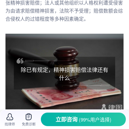
张精神损害赔偿；法人或其他组织以人格权利遭受侵害
为由请求赔偿精神损害，法院不予受理；赔偿数额会综
合侵权人的过错程度等多种因素确定。
除已有规定，精神损害赔偿法律还有
什么
立即咨询
(99%用户选择)
生活里，
精神损害
其实挺常见的。比如说，
找律师
免费诊断