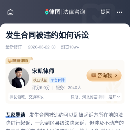
提问
发生合同被违约如何诉讼
最新修订
|
2026-03-22
浏览10w+
宋凯律师
咨询我
执业认证
平台保障
评分5.0分
服务：
2040人
擅长领域：交通事故
律所：河北冀强律师事务所
展开
执业证号：11304202110297840
电话：18832035164
律师优势：有团队,办过大案,有顾问单位经验;理论基础扎实，实践经验
专家导读
发生合同被违约可以到被起诉方所在地的法
院进行起诉，一般到区县级法院起诉，但涉及不动产的