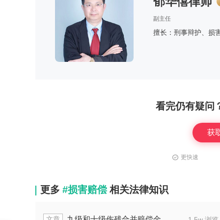
郁华僖律师
副主任
擅长：刑事辩护、损
看完仍有疑问
获
更快速
更多
#损害赔偿
相关法律知识
章
文章
被人故意推倒骨折了对方不承认怎么办
九级
1.5w 浏览