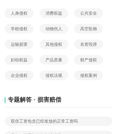
2026-05-31 02:51:04
网友提问
人身侵权
消费权益
公共安全
伪造公司债券金额3万处罚标准多少
2026-05-30 09:49:50
网友提问
学校侵权
动物伤人
高空坠物
伪造公司债券金额20万坐牢要多久
运输损害
其他侵权
名誉毁谤
2026-06-04 03:48:20
网友提问
伪造公司债券金额10万会判多久
妇幼权益
产品质量
财产侵权
2026-06-03 03:22:00
网友提问
企业侵权
侵权法规
侵权案例
专题解答 · 损害赔偿
双倍工资包含已经发放的正常工资吗