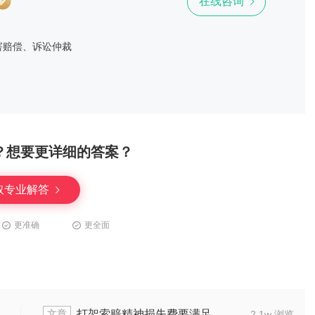
在线咨询
害赔偿、诉讼仲裁
？想要更详细的答案？
取专业解答
更准确
更全面
文章
和十级伤残合并赔偿金额是多少
打架索赔
1.5w 浏览