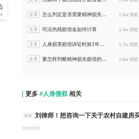
章
文章
被打了精神损失费如何计算
怎么
1.8w 浏览
询
章
文章
一级伤残营养费过多久时间可以拿到
司
1.3w 浏览
章
文章
受伤后精神损失费的赔偿标准是什么
人身
2.0w 浏览
章
文章
打架时先动手者要怎样作出赔偿
要怎
1.7w 浏览
更多
#人身侵权
相关
刘律师！想咨询一下关于农村自建房买
咨询
309次阅读