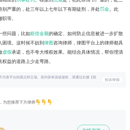
特别严重的，处三年以上七年以下有期徒刑，并处
罚金
。此
撤职等。
一些问题，比如
赔偿金额
的确定、如何防止信息被进一步扩散
入困境。这时候不妨到
律图
咨询律师，律图平台上的律师都具
做
虚假
承诺，也不夸大维权效果。能结合具体情况，帮你理清
法权益的道路上少走弯路。
不代表平台的观点和立场。若内容有误或侵权，请通过右侧【投
投诉/举报
，为您推荐下方律师