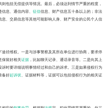
供则包括无偿提供等情况。最后，必须达到情节严重的程度，
迹信息、通信内容、
征信
信息、财产信息五十条以上的；非法
信息、交易信息等其他可能影响人身、财产安全的公民个人信
下途径维权。一是与涉事警察及其所在单位进行协商，要求停
意保留好相关
证据
，比如聊天记录、通话录音等。二是向其上
投诉时要详细说明事情经过和自己的诉求。三是如果侵权行为
准备好
起诉状
、证据材料等，证据可以包括侵权行为的相关证
临相应的
刑事处罚
。根据刑
法规
定，犯此罪情节严重的，处三