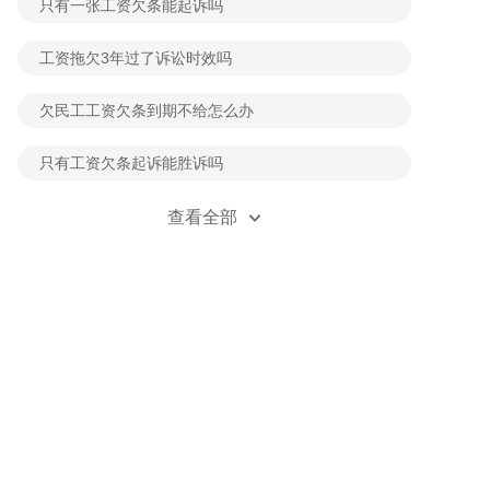
只有一张工资欠条能起诉吗
工资拖欠3年过了诉讼时效吗
欠民工工资欠条到期不给怎么办
只有工资欠条起诉能胜诉吗
双倍工资属于劳动报酬范畴吗
查看全部
欠工钱超过三年不给怎么办
工资欠条过期了怎么办
事故赔偿怎么算平均工资
人死亡后工资还能领多长时间
拖欠工资属于侵犯财产权和劳动权吗