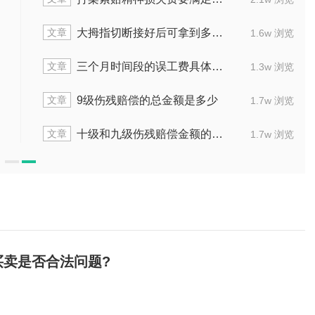
文章
判定是否需要精神损失费赔偿
大拇指切
1.5w 浏览
文章
法伤残赔偿金如何计算
三个月时
1.3w 浏览
文章
损害赔偿诉讼时效1年是多长时间
9级伤
1.7w 浏览
文章
样判断精神损失赔偿的状况
十级和九级
1.6w 浏览
卖是否合法问题?