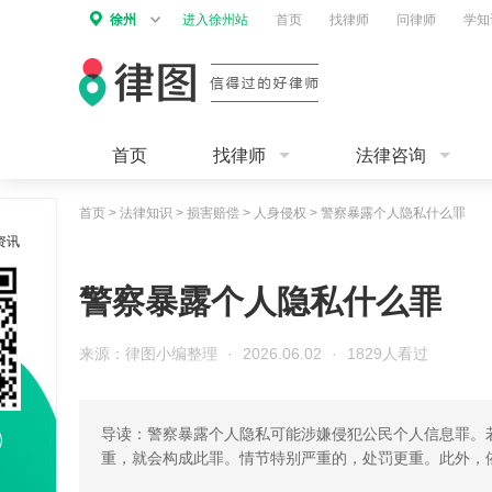
徐州
进入徐州站
首页
找律师
问律师
学知
首页
找律师
法律咨询
首页
>
法律知识
>
损害赔偿
>
人身侵权
>
警察暴露个人隐私什么罪
资讯
警察暴露个人隐私什么罪
来源：律图小编整理
·
2026.06.02
·
1829人看过
导读：警察暴露个人隐私可能涉嫌侵犯公民个人信息罪。
重，就会构成此罪。情节特别严重的，处罚更重。此外，