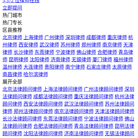
3,572
位律师在线
立即提问
热门城市
热门专长
区县推荐
北京律师
上海律师
广州律师
深圳律师
成都律师
重庆律师
杭
州律师
西安律师
武汉律师
苏州律师
郑州律师
南京律师
天津
律师
长沙律师
东莞律师
宁波律师
佛山律师
合肥律师
青岛律
师
昆明律师
沈阳律师
济南律师
无锡律师
厦门律师
福州律师
温州律师
大连律师
贵阳律师
南宁律师
石家庄律师
太原律师
南昌律师
哈尔滨律师
展开全部
北京法律顾问律师
上海法律顾问律师
广州法律顾问律师
深圳
法律顾问律师
成都法律顾问律师
重庆法律顾问律师
杭州法律
顾问律师
西安法律顾问律师
武汉法律顾问律师
苏州法律顾问
律师
郑州法律顾问律师
南京法律顾问律师
天津法律顾问律师
长沙法律顾问律师
东莞法律顾问律师
宁波法律顾问律师
佛山
法律顾问律师
合肥法律顾问律师
青岛法律顾问律师
昆明法律
顾问律师
沈阳法律顾问律师
济南法律顾问律师
无锡法律顾问