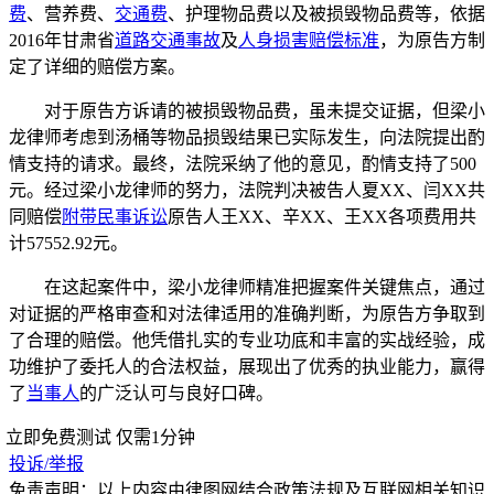
费
、营养费、
交通费
、护理物品费以及被损毁物品费等，依据
2016年甘肃省
道路交通事故
及
人身损害赔偿标准
，为原告方制
定了详细的赔偿方案。
对于原告方诉请的被损毁物品费，虽未提交证据，但梁小
龙律师考虑到汤桶等物品损毁结果已实际发生，向法院提出酌
情支持的请求。最终，法院采纳了他的意见，酌情支持了500
元。经过梁小龙律师的努力，法院判决被告人夏XX、闫XX共
同赔偿
附带民事诉讼
原告人王XX、辛XX、王XX各项费用共
计57552.92元。
在这起案件中，梁小龙律师精准把握案件关键焦点，通过
对证据的严格审查和对法律适用的准确判断，为原告方争取到
了合理的赔偿。他凭借扎实的专业功底和丰富的实战经验，成
功维护了委托人的合法权益，展现出了优秀的执业能力，赢得
了
当事人
的广泛认可与良好口碑。
立即免费测试
仅需1分钟
投诉/举报
免责声明：以上内容由律图网结合政策法规及互联网相关知识