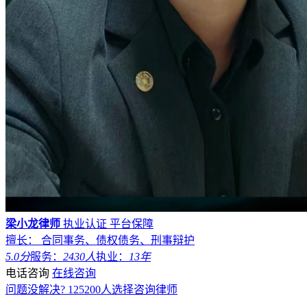
梁小龙律师
执业认证
平台保障
擅长： 合同事务、债权债务、刑事辩护
5.0分
服务：
2430人
执业：
13年
电话咨询
在线咨询
问题没解决?
125200
人选择咨询律师