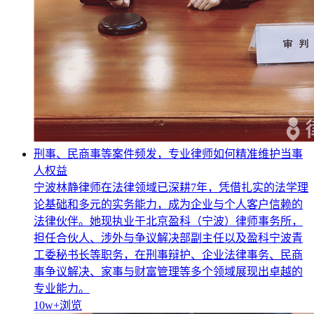
刑事、民商事等案件频发，专业律师如何精准维护当事
人权益
宁波林静律师在法律领域已深耕7年，凭借扎实的法学理
论基础和多元的实务能力，成为企业与个人客户信赖的
法律伙伴。她现执业于北京盈科（宁波）律师事务所，
担任合伙人、涉外与争议解决部副主任以及盈科宁波青
工委秘书长等职务，在刑事辩护、企业法律事务、民商
事争议解决、家事与财富管理等多个领域展现出卓越的
专业能力。
10w+
浏览