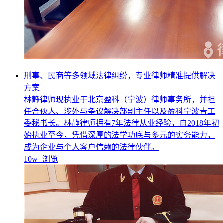
刑事、民商等多领域法律纠纷，专业律师精准提供解决
方案
林静律师现执业于北京盈科（宁波）律师事务所，并担
任合伙人、涉外与争议解决部副主任以及盈科宁波青工
委秘书长。林静律师拥有7年法律从业经验，自2018年初
始执业至今，凭借深厚的法学功底与多元的实务能力，
成为企业与个人客户信赖的法律伙伴。
10w+
浏览