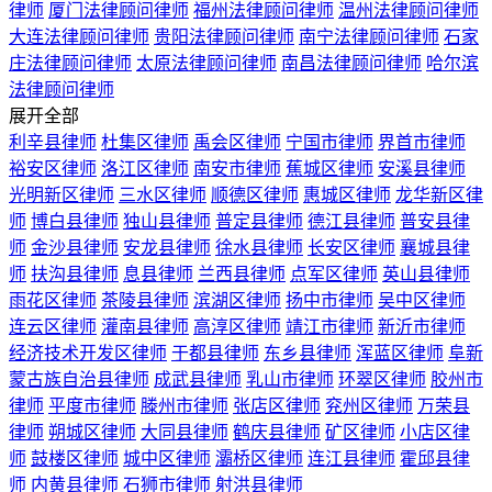
律师
厦门法律顾问律师
福州法律顾问律师
温州法律顾问律师
大连法律顾问律师
贵阳法律顾问律师
南宁法律顾问律师
石家
庄法律顾问律师
太原法律顾问律师
南昌法律顾问律师
哈尔滨
法律顾问律师
展开全部
利辛县律师
杜集区律师
禹会区律师
宁国市律师
界首市律师
裕安区律师
洛江区律师
南安市律师
蕉城区律师
安溪县律师
光明新区律师
三水区律师
顺德区律师
惠城区律师
龙华新区律
师
博白县律师
独山县律师
普定县律师
德江县律师
普安县律
师
金沙县律师
安龙县律师
徐水县律师
长安区律师
襄城县律
师
扶沟县律师
息县律师
兰西县律师
点军区律师
英山县律师
雨花区律师
茶陵县律师
滨湖区律师
扬中市律师
吴中区律师
连云区律师
灌南县律师
高淳区律师
靖江市律师
新沂市律师
经济技术开发区律师
于都县律师
东乡县律师
浑蓝区律师
阜新
蒙古族自治县律师
成武县律师
乳山市律师
环翠区律师
胶州市
律师
平度市律师
滕州市律师
张店区律师
兖州区律师
万荣县
律师
朔城区律师
大同县律师
鹤庆县律师
矿区律师
小店区律
师
鼓楼区律师
城中区律师
灞桥区律师
连江县律师
霍邱县律
师
内黄县律师
石狮市律师
射洪县律师