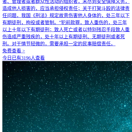
者、管理者或者群众性活动的组织者，未尽到安全保障义务，
造成他人损害的，应当承担侵权责任；关于打架斗殴的法律责
任问题，我国《刑法》规定故意伤害他人身体的，处三年以下
有期徒刑，拘役或者管制。”犯前款罪，致人重伤的，处三年
以上十年以下有期徒刑；致人死亡或者以特别残忍手段致人重
伤造成严重残疾的，处十年以上有期徒刑、无期徒刑或者死
刑。对于情节轻微的，需要承担一定的民事赔偿责任。
免费查看 >
今日已有3196人查看