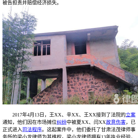
被告担责并赔偿经济损失。
2017年4月13日，王XX、辛XX、王XX接到了法院的
立案
通知，他们因在市场摊位
纠纷
中被夏XX、闫XX
故意伤害
，已
正式进入
司法程序
。这起案件中，他们委托了甘肃法茂律师事
务所的梁小龙律师为其维权。梁小龙律师拥有13年执业经验，