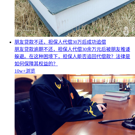
朋友贷款不还，担保人代偿30万后成功追偿
朋友贷款逾期不还，担保人代偿30余万元后被朋友推诿
躲避。在这种困境下，担保人能否追回代偿款？法律是
如何保障其权益的？
10w+
浏览