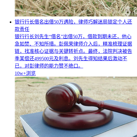
银行行长借名出借50万遇险，律师巧解迷局锁定个人还
款责任
银行行长刘先生“借名”出借50万，借款到期未还，他心
急如焚、不知所措。彭佩荣律师介入后，精准梳理证据
链，找准核心证据与关键转折点。最终，法院判决被告
季某偿还499500元及利息。刘先生得知结果后激动不
已，对彭律师的能力赞不绝口。
10w+
浏览