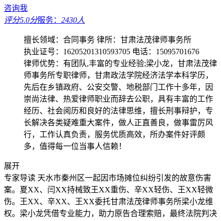
咨询我
评分5.0分
服务：
2430人
擅长领域：合同事务
律所：甘肃法茂律师事务所
执业证号：16205201310593705
电话：15095701676
律师优势：有团队,丰富的专业经验;梁小龙，甘肃法茂律
师事务所专职律师，甘肃政法学院经济法学本科学历，
先后在乡镇政府、公安交警、地税部门工作十多年，因
崇尚法律、热爱律师职业而辞去公职，具有丰富的工作
经历、社会阅历和良好的法律思维，擅长刑事辩护，专
长解决各类疑难重大案件，做人正直善良，做事雷厉风
行，工作认真负责，服务优质高效，所办案件好评颇
多，值得每一位当事人信赖！
展开
专家导读
天水市秦州区一起因市场摊位纠纷引发的故意伤害
案。夏XX、闫XX持械致王XX重伤、辛XX轻伤、王XX轻微
伤。王XX、辛XX、王XX委托甘肃法茂律师事务所梁小龙维
权。梁小龙凭借专业能力，助力原告合理索赔，最终法院判决