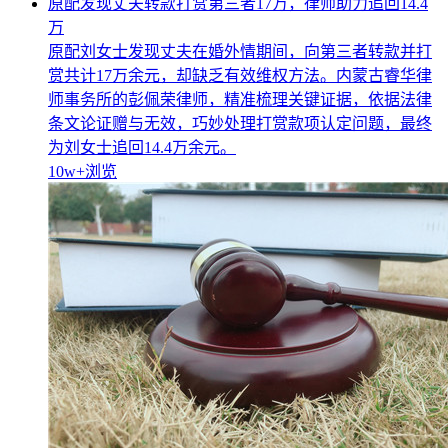
原配发现丈夫转款打赏第三者17万，律师助力追回14.4
万
原配刘女士发现丈夫在婚外情期间，向第三者转款并打
赏共计17万余元，却缺乏有效维权方法。内蒙古睿华律
师事务所的彭佩荣律师，精准梳理关键证据，依据法律
条文论证赠与无效，巧妙处理打赏款项认定问题，最终
为刘女士追回14.4万余元。
10w+
浏览