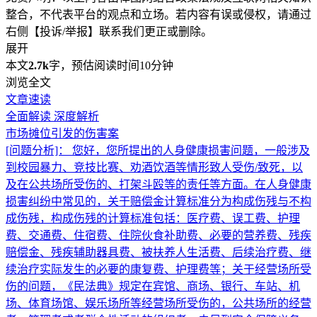
整合，不代表平台的观点和立场。若内容有误或侵权，请通过
右侧【投诉/举报】联系我们更正或删除。
展开
本文
2.7k
字，预估阅读时间10分钟
浏览全文
文章速读
全面解读
深度解析
市场摊位引发的伤害案
[问题分析]：
您好，您所提出的人身健康损害问题，一般涉及
到校园暴力、竞技比赛、劝酒饮酒等情形致人受伤/致死，以
及在公共场所受伤的、打架斗殴等的责任等方面。在人身健康
损害纠纷中常见的，关于赔偿金计算标准分为构成伤残与不构
成伤残，构成伤残的计算标准包括：医疗费、误工费、护理
费、交通费、住宿费、住院伙食补助费、必要的营养费、残疾
赔偿金、残疾辅助器具费、被扶养人生活费、后续治疗费、继
续治疗实际发生的必要的康复费、护理费等；关于经营场所受
伤的问题，《民法典》规定在宾馆、商场、银行、车站、机
场、体育场馆、娱乐场所等经营场所受伤的，公共场所的经营