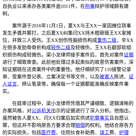
自执业以来承办各类案件逾1011件，在
刑事
辩护领域颇有建
树。
案件源于2016年11月1日，夏XX与王XX一家因摊位琐事
发生矛盾并厮打，之后夏XX纠集闫XX持木棍砸毁王XX家摊
位，并致三人受伤。王XX创伤性脑损伤构成
重伤二级
，辛XX
左侧多发肋骨骨折构成
轻伤二级
及轻微伤，王XX右额部软组
织损伤构成轻微伤。梁小龙律师接手案件后，首先对案件
证据
进行了细致审查。此前他处理过多起类似的故意伤害案件，深
知证据链在这类案件中的重要性。他仔细研究了110接警记录
单、受案件登记表、立案决定书等文件，以及
被害人
陈述、
证
人证言
、辨认笔录等，确保每一个证据都能准确反映案件事
实。
在庭审过程中，梁小龙律师凭借其严谨细致、逻辑清晰的
办案风格，对
公诉机关
出示的证据进行了深入分析。他指出，
虽然被告人夏XX、闫XX归案后如实供述
犯罪事实
且自愿认
罪，但这并不影响原告方要求合理
赔偿
的权利。他结合原告方
的实际损失，包括
医疗费
、住院伙食补助费、
误工
费、
护理