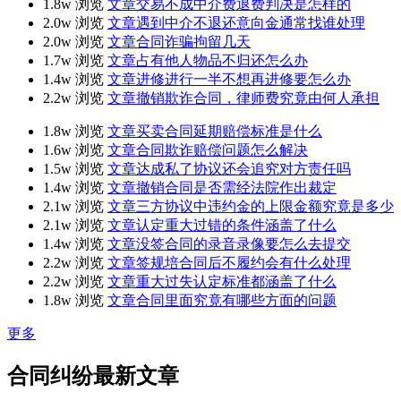
1.8w 浏览
文章
交易不成中介费退费判决是怎样的
2.0w 浏览
文章
遇到中介不退还意向金通常找谁处理
2.0w 浏览
文章
合同诈骗拘留几天
1.7w 浏览
文章
占有他人物品不归还怎么办
1.4w 浏览
文章
进修进行一半不想再进修要怎么办
2.2w 浏览
文章
撤销欺诈合同，律师费究竟由何人承担
1.8w 浏览
文章
买卖合同延期赔偿标准是什么
1.6w 浏览
文章
合同欺诈赔偿问题怎么解决
1.5w 浏览
文章
达成私了协议还会追究对方责任吗
1.4w 浏览
文章
撤销合同是否需经法院作出裁定
2.1w 浏览
文章
三方协议中违约金的上限金额究竟是多少
2.1w 浏览
文章
认定重大过错的条件涵盖了什么
1.4w 浏览
文章
没签合同的录音录像要怎么去提交
2.2w 浏览
文章
签规培合同后不履约会有什么处理
2.2w 浏览
文章
重大过失认定标准都涵盖了什么
1.8w 浏览
文章
合同里面究竟有哪些方面的问题
更多
合同纠纷最新文章