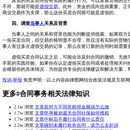
真实的买卖合同会有实际的履行行为。可以查看货物的交
不符，那就可能是
虚假交易
。此外，资金的流向也很重要。正
商业交易作为支撑，那么这份买卖合同很可能是虚假的。
四、调查
当事人
关系及背景
当事人之间的关系和背景也能为判断提供线索。如果双方
一份买卖合同，但交易价格明显不合理，而且没有实际的货物
事人有过多次虚假交易的记录，那么在签订新的合同时就需要
虚假买卖合同认定之后，可能会涉及到合同的撤销、无效
丰富的实践经验。如果你在认定虚假买卖合同或者处理相关纠
会根据你的具体情况，为你提供专业的法律建议和解决方案，
投诉/举报
免责声明：以上内容由律图网结合政策法规及互联网
更多
#合同事务
相关法律知识
2.1w 浏览
文章
若对方不同意赔偿金额该怎么做
1.7w 浏览
文章
怀孕被劝退无合同社保如何维权
1.7w 浏览
文章
中标后不履行合同有什么责任
2.2w 浏览
文章
碰到未履行欺诈合同，该怎么去起诉