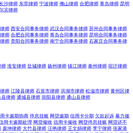
长沙律师
东莞律师
宁波律师
佛山律师
合肥律师
青岛律师
昆明
尔滨律师
律师
西安合同事务律师
武汉合同事务律师
苏州合同事务律师
律师
合肥合同事务律师
青岛合同事务律师
昆明合同事务律师
律师
贵阳合同事务律师
南宁合同事务律师
石家庄合同事务律
律师
淮安律师
盐城律师
扬州律师
镇江律师
泰州律师
宿迁律师
律师
江陵县律师
石首市律师
洪湖市律师
松滋市律师
黄州区律
鱼县律师
通城县律师
崇阳县律师
通山县律师
用卡逾期协商
停息挂账
网贷逾期
信用卡分期
欠款起诉
暴力催
信用卡逾期处理
网贷催收
信用卡催收
网贷停息挂账
网贷还不
师
庞坤律师
大竹县律师
汪艳律师
王文娟律师
李宁律师
张家港