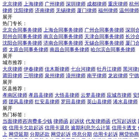
北京律师
上海律师
广州律师
深圳律师
成都律师
重庆律师
杭州
律师
沈阳律师
济南律师
无锡律师
厦门律师
福州律师
温州律师
展开
热门专长：
北京合同事务律师
上海合同事务律师
广州合同事务律师
深圳
郑州合同事务律师
南京合同事务律师
天津合同事务律师
长沙
沈阳合同事务律师
济南合同事务律师
无锡合同事务律师
厦门
师
太原合同事务律师
南昌合同事务律师
哈尔滨合同事务律师
展开
城市推荐：
大庆律师
伊春律师
佳木斯律师
七台河律师
牡丹江律师
黑河律
莆田律师
三明律师
泉州律师
漳州律师
南平律师
龙岩律师
宁德
展开
区县推荐：
孝南区律师
孝昌县律师
大悟县律师
云梦县律师
应城市律师
安
师
团风县律师
红安县律师
罗田县律师
英山县律师
浠水县律师
展开
热门标签：
当面律师咨询费多少钱
律师函
起诉状
代发律师函
代写起诉状
收
信用卡欠款起诉
信用卡退息
逾期利息怎么计算
信用卡透支
上
网贷延期
分期还款
网贷起诉
停息分期
信用卡起诉
网贷协商