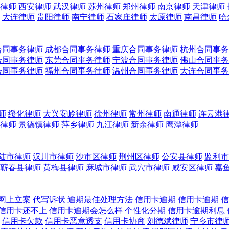
律师
西安律师
武汉律师
苏州律师
郑州律师
南京律师
天津律师
大连律师
贵阳律师
南宁律师
石家庄律师
太原律师
南昌律师
哈
合同事务律师
成都合同事务律师
重庆合同事务律师
杭州合同事务
合同事务律师
东莞合同事务律师
宁波合同事务律师
佛山合同事务
合同事务律师
福州合同事务律师
温州合同事务律师
大连合同事务
师
绥化律师
大兴安岭律师
徐州律师
常州律师
南通律师
连云港
律师
景德镇律师
萍乡律师
九江律师
新余律师
鹰潭律师
陆市律师
汉川市律师
沙市区律师
荆州区律师
公安县律师
监利市
蕲春县律师
黄梅县律师
麻城市律师
武穴市律师
咸安区律师
嘉
网上立案
代写诉状
逾期最佳处理方法
信用卡逾期
信用卡逾期
信
信用卡还不上
信用卡逾期会怎么样
个性化分期
信用卡逾期利息
信用卡欠款
信用卡恶意透支
信用卡协商
刘德斌律师
宁乡市律