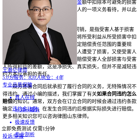
违约方此时也有权请求从
损害赔偿金
额中扣除本可避免的损害
部分。也就是将减轻损害作为受害人的一项义务看待，并以此
限制违约方的赔偿责任。
4、损益相抵原则。又叫损益同销，是指受害人基于损害
发生的同一原因而获得利益时，应将所受利益从所受损害中扣
除，以确
定损
害赔偿范围。这是确定赔偿责任范围的重要规
则。根据这一规则，违约既使受害人遭受了损害，又使受害人
获得了利益时，法院应责令违约方赔偿受害人全部损害与受害
人所得利益的差额，这是净损失、真实损失，但并不是减轻违
王瀚仑律师
约方本应承担的责任。
5.0分
服务：
820人
执业：
4年
专业品质保障
双方签署合同后就承担了履行合同的义务，无特殊情况不
得违约。通过小编的描述，我们掌握了有关
如果合同违约怎么
真人在线
赔偿
的知识。通常，双方会在订立合同的时候会通过违约条款
确定
违约金比例
，在发生合同违约后根据实际损失进行赔偿。
一对一服务
更多相关知识您可以咨询律图山东律师。
极速反馈
立即免费测试
仅需1分钟
专业剖析
投诉/举报