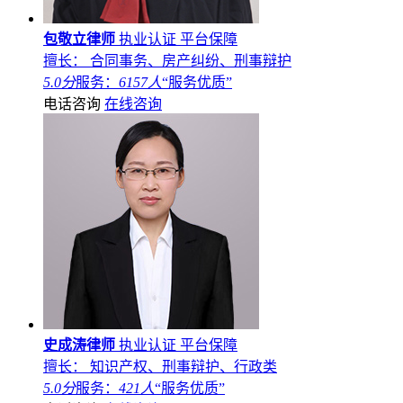
包敬立律师
执业认证
平台保障
擅长： 合同事务、房产纠纷、刑事辩护
5.0分
服务：
6157人
“服务优质”
电话咨询
在线咨询
史成涛律师
执业认证
平台保障
擅长： 知识产权、刑事辩护、行政类
5.0分
服务：
421人
“服务优质”