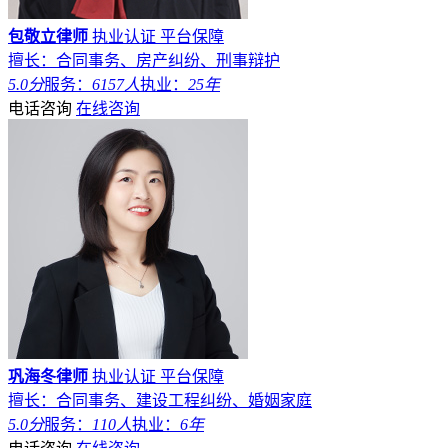
包敬立律师
执业认证
平台保障
擅长：合同事务、房产纠纷、刑事辩护
5.0分
服务：
6157人
执业：
25年
电话咨询
在线咨询
巩海冬律师
执业认证
平台保障
擅长：合同事务、建设工程纠纷、婚姻家庭
5.0分
服务：
110人
执业：
6年