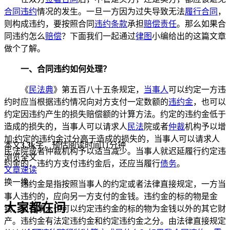
合同违约
情况的发生。一旦一方因为过失导致无法
履行合同
，
则构成违约，要按照合同
违约条款
承担
赔偿责任
。那么如果合
同违约怎么
赔偿
？下面我们一起通过
律图
小编给出的这篇文章
做个了解。
一、合同违约如何处理？
《
民法典
》第五百八十五条规定，
当事人
可以约定一方违
约时应当根据违约情况向对方支付一定数额的
违约金
，也可以
约定因违约产生的损失赔偿额的计算方法。约定的违约金低于
造成的损失的，当事人可以请求人
民法
院或者
仲裁
机构予以增
加;约定的违约金过分高于造成的损失的，当事人可以请求人
本文
3.3k
字，预估阅读时间11分钟
民法院或者仲裁机构予以适当减少。当事人就迟延履行约定违
浏览全文
约金的，违约方支付违约金后，还应当履行
债务
。
文章速读
换一换
违约金是指按照当事人的约定或者法律直接规定，一方当
事人违约的，应向另一方支付的金钱。违约金的标的物是金
大家都在问
钱，但当事人也可以约定违约金的标的物为金钱以外的其它财
产。违约金有法定违约金和约定违约金之分。由法律直接规定