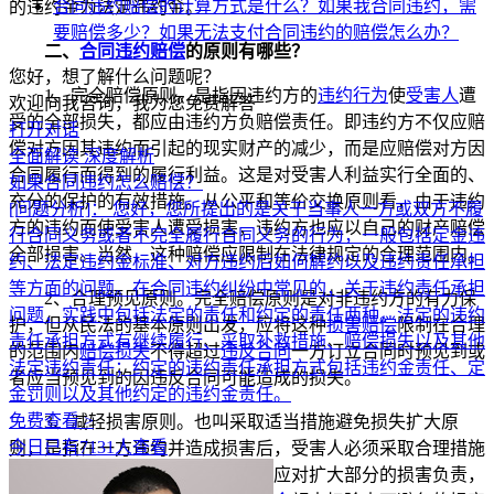
合同违约赔偿的计算方式是什么？
如果我合同违约，需
的违约金为法定违约金。
要赔偿多少？
如果无法支付合同违约的赔偿怎么办？
二、
合同违约赔偿
的原则有哪些？
您好，想了解什么问题呢？
1、完全赔偿原则。是指因违约方的
违约行为
使
受害人
遭
欢迎向我咨询，我为您免费解答
受的全部损失，都应由违约方负赔偿责任。即违约方不仅应赔
打开对话
偿对方因其违约而引起的现实财产的减少，而是应赔偿对方因
全面解读
深度解析
合同履行而得到的履行利益。这是对受害人利益实行全面的、
如果合同违约怎么赔偿？
充分的保护的有效措施。从公平和等价交换原则看，由于违约
[问题分析]：
您好，您所提出的是关于当事人一方或双方不履
方的违约而使受害人遭受损害，违约方也应以自己的财产赔偿
行合同义务或者不完全履行合同义务的行为，一般包括定金违
全部损害。当然，这种赔偿应限制在法律规定的合理范围内。
约、法定违约金标准、对方违约后如何解约以及违约责任承担
等方面的问题。在合同违约纠纷中常见的，关于违约责任承担
2、合理预见原则。完全赔偿原则是对非违约方的有力保
问题，实践中包括法定的责任和约定的责任两种。法定的违约
护，但从民法的基本原则出发，应将这种
损害赔偿
限制在合理
责任承担方式有继续履行、采取补救措施、赔偿损失以及其他
的范围内
赔偿损失
不得超过
违反合同
一方订立合同时预见到或
法定违约责任；约定的违约责任承担方式包括违约金责任、定
者应当预见到的因违反合同可能造成的损失。
金罚则以及其他约定的违约金责任。
免费查看 >
3、减轻损害原则。也叫采取适当措施避免损失扩大原
今日已有7131人查看
则，是指在一方违约并造成损害后，受害人必须采取合理措施
以防止损害的扩大，否则，受害人应对扩大部分的损害负责，