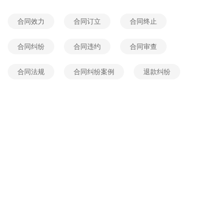
2026-05-26 13:37:05
网友提问
合同效力
合同订立
合同终止
若不知被告现住址应该怎么做
2026-06-04 01:53:08
网友提问
合同纠纷
合同违约
合同审查
什么情形可以推断医疗机构有过错
合同法规
合同纠纷案例
退款纠纷
2026-06-04 01:36:48
网友提问
没有经我同意磨错我牙齿，后说套好牙齿能正常吃东西再说，现在套了22只牙，调了6次都不能正常吃东西?
2026-06-03 08:11:55
网友提问