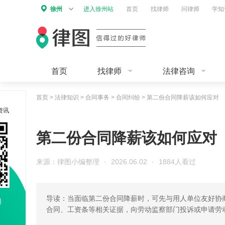
徐州
进入徐州站
首页
找律师
问律师
学知
首页
找律师
法律咨询
首页
>
法律知识
>
合同事务
>
合同纠纷
>
第二份合同降薪该如何应对
资讯
第二份合同降薪该如何应对
来源：律图小编整理
·
2026.06.02
·
1884人看过
导读：当面临第二份合同降薪时，可先与用人单位友好协
合同、工资条等相关证据，向劳动监察部门投诉或申请劳