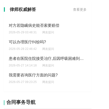
婴儿出生后死亡医院怎么处理，想了解医院有哪些责任和义务在婴儿死亡后需要告知家属？
律师权威解答
查看更多
2026-06-01 23:10:23
网友提问
对方若隐瞒病史能否索要赔偿
2026-05-29 03:48:31
网友提问
可以办理医疗纠纷吗?
2026-05-28 22:46:42
网友提问
患者在医院住院接受冶疗,后因呼吸困难到护士站和医生值班室求救均无人应答后患者打电话给家<家<打医生电活未接通\\\\\\\\家属赶到才和孩生一起抢救病人?
2026-05-27 14:14:18
网友提问
我需要咨询医疗方面的问题?
2026-05-27 09:23:25
网友提问
而是让家属同意做胃镜,晚期人死亡了?
2026-05-26 15:02:44
网友提问
合同事务导航
我是检验科工作人员，因为在化验时没有对标本状态进行标明，导致医生误判?