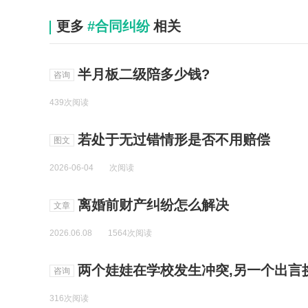
更多
#合同纠纷
相关
半月板二级陪多少钱?
咨询
439次阅读
若处于无过错情形是否不用赔偿
图文
2026-06-04
次阅读
离婚前财产纠纷怎么解决
文章
2026.06.08
1564次阅读
两个娃娃在学校发生冲突,另一个出言挑衅,另一个出手
咨询
316次阅读