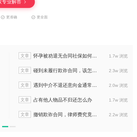
取专业解答
更准确
更全面
章
文章
怀孕被劝退无合同社保如何维权
买卖
1.7w 浏览
章
文章
碰到未履行欺诈合同，该怎么去起诉
达成私
2.3w 浏览
章
文章
遇到中介不退还意向金通常找谁处理
三方协
2.0w 浏览
章
文章
占有他人物品不归还怎么办
没签合
1.7w 浏览
章
文章
撤销欺诈合同，律师费究竟由何人承担
重大过
2.2w 浏览