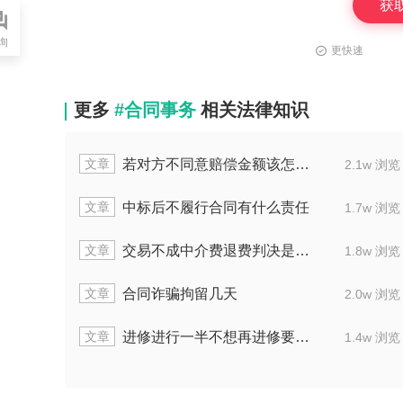
获
询
更快速
更多
#合同事务
相关法律知识
文章
文
若对方不同意赔偿金额该怎么做
2.1w 浏览
文章
文
中标后不履行合同有什么责任
1.7w 浏览
文章
文
交易不成中介费退费判决是怎样的
1.8w 浏览
文章
文
合同诈骗拘留几天
2.0w 浏览
文章
文
进修进行一半不想再进修要怎么办
1.4w 浏览