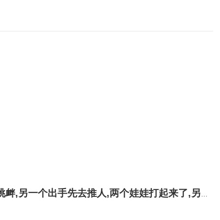
先去推人,两个娃娃打起来了,另一个的眼镜掉地上摔坏了,怎么赔偿?