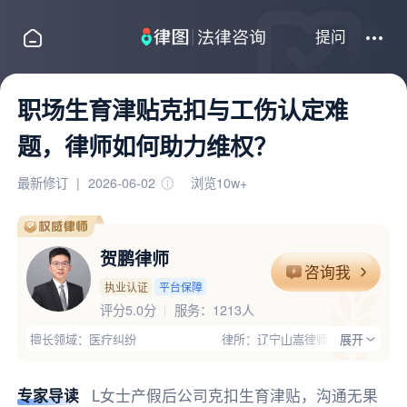
提问
职场生育津贴克扣与工伤认定难
题，律师如何助力维权？
最新修订
|
2026-06-02
浏览10w+
贺鹏律师
咨询我
执业认证
平台保障
评分5.0分
服务：
1213人
擅长领域：医疗纠纷
律所：辽宁山嵩律师事务所
展开
执业证号：12107202210484902
电话：19529399996
律师优势：有顾问单位经验,丰富的专业经验,大型企业服务经验;主要
专家导读
L女士产假后公司克扣生育津贴，沟通无果