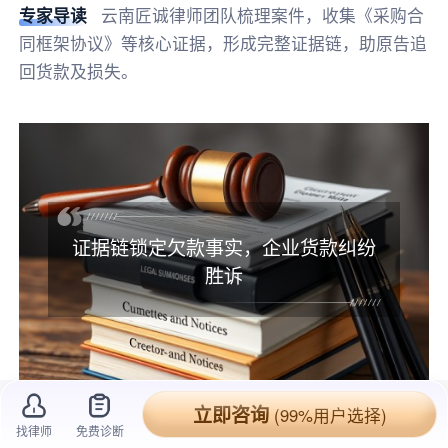
律师优势：有团队,主任律师,办过大案,有政治职务,高学历,有顾问单位
专家导读
云南匠诚律师团队梳理案件，收集《采购合
同框架协议》等核心证据，形成完整证据链，助原告追
回货款及损失。
证据链锁定欠款事实，企业货款纠纷
胜诉
立即咨询
(99%用户选择)
找律师
免费诊断
昆明某气体产品企业（原告某甲公司）与玉