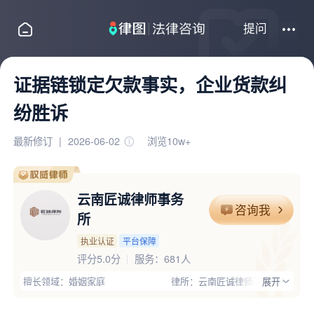
提问
证据链锁定欠款事实，企业货款纠
纷胜诉
最新修订
|
2026-06-02
浏览10w+
云南匠诚律师事务
咨询我
所
执业认证
平台保障
评分5.0分
服务：
681人
擅长领域：婚姻家庭
律所：云南匠诚律师事务所
展开
执业证号：31530000MD0225100F
电话：15368087653