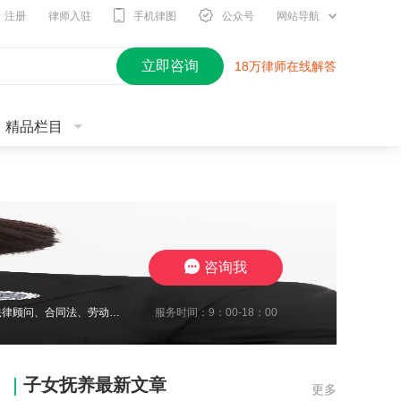
注册
律师入驻
手机律图
公众号
网站导航
立即咨询
18万律师在线解答
精品栏目
咨询我
服务时间：9：00-18：00
2010年开始进入律师行业，现在江苏思言律师事务所担任高级合伙人，我致力于企业法律顾问、合同法、劳动纠纷、工伤待遇赔偿、交通事故与保险合同研究、婚姻家事传承研究。至今累计承办1700余起案件，成功地维护了众多当事人的合法权益，取得了一系列出色的成绩，赢得了广大当事人的充分信赖及肯定。我在2024年10月份被评定为三级律师职称，我将继续要求自己勤勉尽责，注重熏陶品行与职业道德修养，为委托人提供了高效
子女抚养最新文章
更多