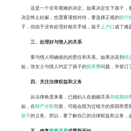
这是一个非常艰难的决定。如果决定生下孩子，
决定终止妊娠，也需要谨慎对待，要选择正规的
医疗
子，但由于没有处理好相关手续，孩子
上户口
成了难
三、处理好与情人的关系
要与情人明确彼此的责任和关系。如果涉及到
经
如，张女士与情人约定了孩子的
抚养费
问题，并签订
四、关注法律权益和义务
从法律角度来看，已婚妇人在婚姻关系
存续期间
如，在
财产分割
方面，可能会因为过错方的原因而受
孩子
的义务。所以，要了解自己的法律权益和义务，
五、修复
家庭关系
或重新开始