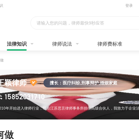
识
登录
请输入您的问题，律师最快9秒应答
法律知识
律师说法
律师费标准
做
王颖律师
擅长：医疗纠纷,刑事辩护,婚姻家庭
15852031710
何做