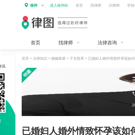
徐州
进入徐州站
首页
找律师
问律师
学知
首页
找律师
法律咨询
首页
>
法律知识
>
婚姻家庭
>
子女抚养
>
已婚妇人婚外情致怀孕该如何
资讯
已婚妇人婚外情致怀孕该如