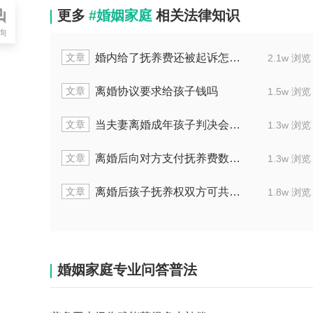
更多
#婚姻家庭
相关法律知识
询
文章
过错方
婚内给了抚养费还被起诉怎么应诉
2.2w 浏览
文章
些材料
离婚协议要求给孩子钱吗
1.5w 浏览
文章
何判
当夫妻离婚成年孩子判决会怎么样
2.2w 浏览
文章
什么
离婚后向对方支付抚养费数额是多少
1.3w 浏览
文章
次执行
离婚后孩子抚养权双方可共同拥有吗
1.8w 浏览
婚姻家庭专业问答普法