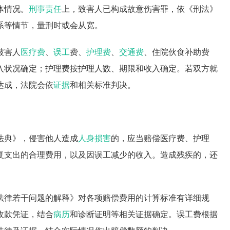
体情况。
刑事责任
上，致害人已构成故意伤害罪，依《刑法》
系等情节，量刑时或会从宽。
被害人
医疗费
、
误工
费、
护理费
、
交通费
、住院伙食补助费
入状况确定；护理费按护理人数、期限和收入确定。若双方就
达成，法院会依
证据
和相关标准判决。
法典》，侵害他人造成
人身损害
的，应当赔偿医疗费、护理
复支出的合理费用，以及因误工减少的收入。造成残疾的，还
法律若干问题的解释》对各项赔偿费用的计算标准有详细规
收款凭证，结合
病历
和诊断证明等相关证据确定。误工费根据