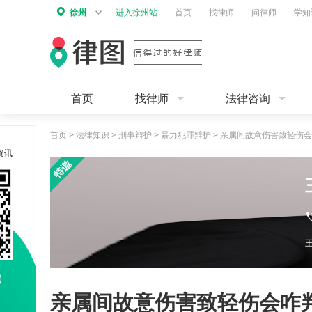
徐州
进入徐州站
首页
找律师
问律师
学知
首页
找律师
法律咨询
首页
>
法律知识
>
刑事辩护
>
暴力犯罪辩护
>
亲属间故意伤害致轻伤会
资讯
亲属间故意伤害致轻伤会咋