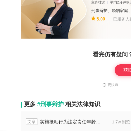
主办律师
平均2分钟响
刑事辩护、婚姻家庭
5.00
已服务人
看完仍有疑问
获
更快速
更多
#刑事辩护
相关法律知识
文章
人怎么定罪量刑
涉嫌放火罪逮捕嫌疑人的条
1.4w 浏览