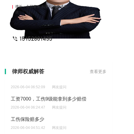
擅长：合同事务,刑事辩护,交通事
故
15152801435
工伤赔偿流程的时间规定是多长
律师权威解答
查看更多
2026-06-04 06:52:09
网友提问
工资7000，工伤9级能拿到多少赔偿
2026-06-04 06:24:47
网友提问
工伤保险赔多少
2026-06-04 04:51:42
网友提问
法院是否会执行工伤赔偿相关款项