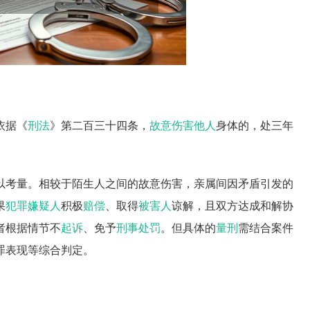
依据《
刑法
》第二百三十四条，
故意伤害他人
身体的，处三年
以考量。相较于陌生人之间的故意伤害，亲属间因矛盾引发的
果
犯罪嫌疑人
积极
赔偿
、取得
被害人
谅解，且双方达成和解协
者根据情节不
起诉
、免予
刑事处罚
。但具体的
量刑
需结合案件
罪表现等综合判定。