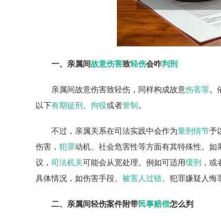
一、亲属间
故意伤害
致
轻伤
会咋
判刑
亲属间故意伤害致轻伤，同样构成故意
伤害罪
。
以下
有期徒刑
、
拘役
或者
管制
。
不过，亲属关系在司法实践中会作为
量刑情节
予
伤害，
犯罪
动机、社会危害性等方面有其特殊性。如
议，
司法机关
可能会从宽处理。例如可适用
缓刑
，或
具体情况，如伤害手段、
被害人过错
、犯罪嫌疑人悔
二、亲属间轻伤案件附带
民事赔偿
怎么判