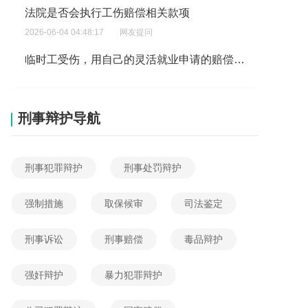
2026-06-04 04:48:17
网友提问
临时工受伤，用自己的灵活就业申请的赔偿。还可以起诉老板吗?
2026-06-04 04:40:43
网友提问
工伤后一次性就业补助金多少
2026-06-04 03:55:53
网友提问
刑事辩护导航
大连工伤鉴定九级赔偿标准是如何规定的想了解大连工伤鉴定九级赔偿标准是怎样的？
2026-06-04 12:05:13
网友提问
刑事犯罪辩护
刑事处罚辩护
工伤几百块钱，半个月了，还没报销?
2026-06-04 10:31:59
网友提问
强制措施
取保候审
司法鉴定
工伤公司辞退有赔偿吗
刑事诉讼
刑事赔偿
毒品辩护
2026-06-04 08:23:45
网友提问
上下班遇事故，工伤和赔偿能否同时获得
强奸辩护
暴力犯罪辩护
2026-06-04 07:16:21
网友提问