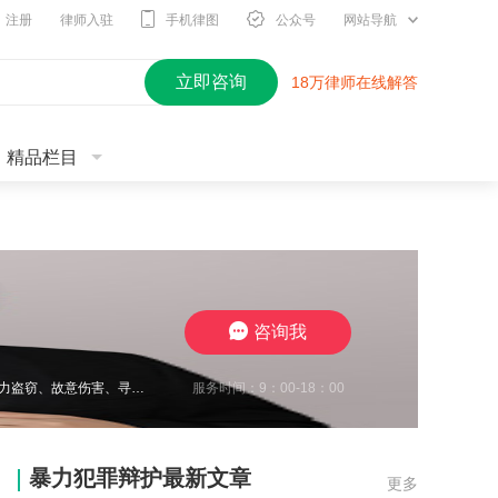
注册
律师入驻
手机律图
公众号
网站导航
立即咨询
18万律师在线解答
精品栏目
咨询我
服务时间：9：00-18：00
王瀚仑律师，江苏徐州，致力于刑事辩护，曾在诈骗、非法经营、虚开增值税发票、电力盗窃、故意伤害、寻衅滋事、开设赌场、帮信等多类案件中取得良好辩护效果，有多起缓刑、不起诉成功案例，同时在合同纠纷、债权债务、婚姻家事、抚养权纠纷、执行异议纠纷等方面，具有丰富的办案经验，认真负责，帮助每一位当事人维护合法权益。
暴力犯罪辩护最新文章
更多