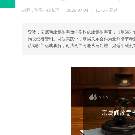
来源：律图小编整理
·
2026.07.04
·
1175人看过
导读：亲属间故意伤害致轻伤构成故意伤害罪，《刑法》
拘役或者管制。司法实践中，亲属关系会作为量刑情节考
获谅解并达成和解，司法机关可能从宽处理，如适用缓刑
亲属间故意