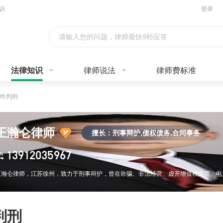
识
登录
请输入您的问题，律师最快9秒应答
法律知识
律师说法
律师费标准
咋判刑
王瀚仑律师
擅长：刑事辩护,债权债务,合同事务
13912035967
判刑