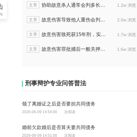
文章
人通常量刑是几年
故意伤害致人重伤算不算是
1.7w 浏览
询
文章
伤害罪的量刑方式
未满十八岁故意杀人
1.7w 浏览
文章
情况下能拿多少赔偿
放火罪的既遂量刑标
1.7w 浏览
文章
伤害，刑法判多久
未成年故意伤人会面临几
1.6w 浏览
刑事辩护专业问答普法
领了离婚证之后是否要担共同债务
2026-06-09 14:54:00
次阅读
婚前欠款婚后是否算夫妻共同债务
2026-06-09 14:51:00
次阅读