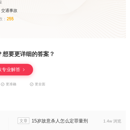
应
、交通事故
255
数：
？想要更详细的答案？
取专业解答
更准确
更全面
文章
件有哪些
故意放火实施后会被判处多长
1.7w 浏览