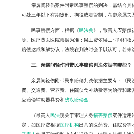
亲属间轻伤案件附带民事赔偿的判决，需结合具
可处三年以下有期徒刑、拘役或者管制，考虑亲属关
民事赔偿方面，根据《
民法典
》，致害人应赔偿
等。医疗费以医院票据为准；误工费依误工时间和收
赔偿达成和解协议，法院在判决时会予以认可；若未
三、亲属间轻伤附带民事赔偿判决依据有哪些？
亲属间轻伤附带民事赔偿判决依据主要有：《民
费、交通费、营养费、住院伙食补助费等为治疗和康
应赔偿辅助器具费和
残疾赔偿金
。
《最高人
民法
院关于审理人身
损害赔偿
案件适用
定，如医疗费根据
医疗机构
出具的医药费、住院费等