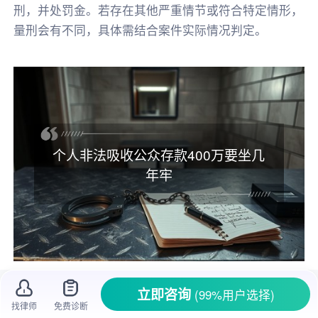
刑，并处罚金。若存在其他严重情节或符合特定情形，
量刑会有不同，具体需结合案件实际情况判定。
个人非法吸收公众存款400万要坐几
年牢
生活里，有人总想着走捷径快速赚钱，就有
立即咨询
(99%用户选择)
找律师
免费诊断
人会利用公众这种心理，搞起了
非法吸收公众存