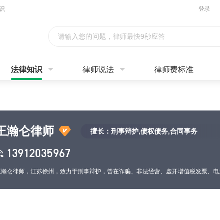
识
登录
请输入您的问题，律师最快9秒应答
法律知识
律师说法
律师费标准
王瀚仑律师
擅长：刑事辩护,债权债务,合同事务
13912035967