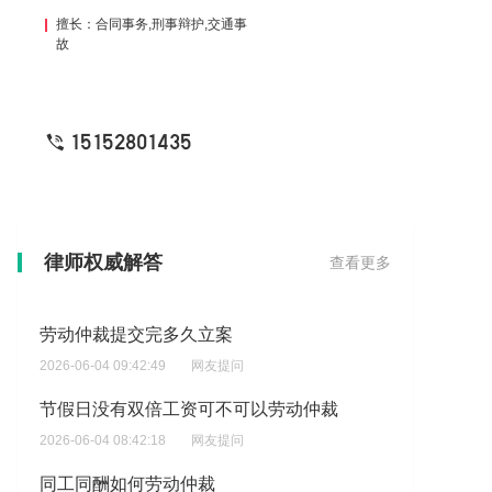
擅长：合同事务,刑事辩护,交通事
故
15152801435
从未缴纳医保和公积金,名称整治违法占地,违法建设指挥部,现于2026年4月30日下发终止劳动合同通知书和证明?
律师权威解答
查看更多
2026-06-04 10:19:15
网友提问
劳动仲裁提交完多久立案
2026-06-04 09:42:49
网友提问
节假日没有双倍工资可不可以劳动仲裁
2026-06-04 08:42:18
网友提问
同工同酬如何劳动仲裁