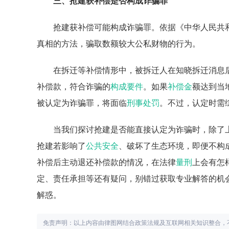
三、抢建获补偿是否构成诈骗罪
抢建获补偿可能构成诈骗罪。依据《中华人民共
真相的方法，骗取数额较大公私财物的行为。
在拆迁等补偿情形中，被拆迁人在知晓拆迁消息
补偿款，符合诈骗的
构成要件
。如果
补偿金
额达到当
被认定为诈骗罪，将面临
刑事处罚
。不过，认定时需
当我们探讨抢建是否能直接认定为诈骗时，除了
抢建若影响了
公共安全
、破坏了生态环境，即便不构
补偿后主动退还补偿款的情况，在法律
量刑
上会有怎
定、责任承担等还有疑问，别错过获取专业解答的机会
解惑。
免责声明：以上内容由律图网结合政策法规及互联网相关知识整合，