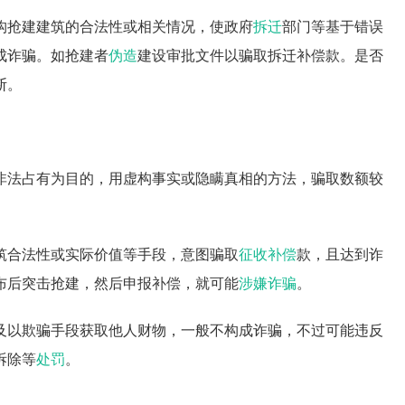
构抢建建筑的合法性或相关情况，使政府
拆迁
部门等基于错误
成诈骗。如抢建者
伪造
建设审批文件以骗取拆迁补偿款。是否
断。
非法占有为目的，用虚构事实或隐瞒真相的方法，骗取数额较
筑合法性或实际价值等手段，意图骗取
征收补偿
款，且达到诈
布后突击抢建，然后申报补偿，就可能
涉嫌诈骗
。
及以欺骗手段获取他人财物，一般不构成诈骗，不过可能违反
拆除等
处罚
。